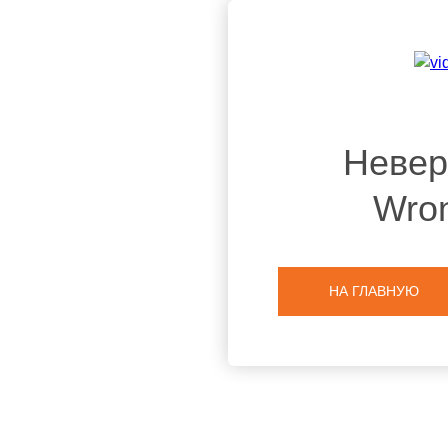
Невер
Wron
НА ГЛАВНУЮ