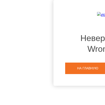
Невер
Wron
НА ГЛАВНУЮ