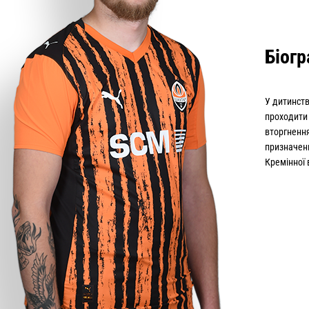
Біогр
У дитинств
проходити
вторгнення
призначенн
Кремінної 