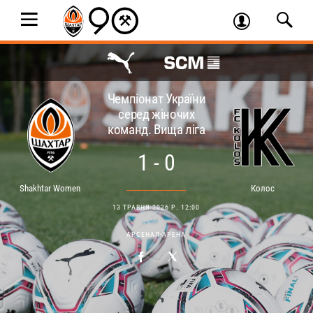
Чемпіонат України
серед жіночих
команд. Вища ліга
1 - 0
Shakhtar Women
Колос
13 ТРАВНЯ 2026 Р. 12:00
АРСЕНАЛ-АРЕНА