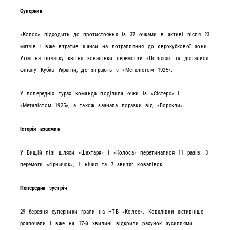
Суперник
«Колос» підходить до протистояння із 37 очками в активі після 23
матчів і вже втратив шанси на потрапляння до єврокубкової зони.
Утім на початку квітня ковалівки перемогли «Полісся» та дісталися
фіналу Кубка України, де зіграють з «Металістом 1925».
У попередніх турах команда поділила очки із «Сістерс» і
«Металістом 1925», а також зазнала поразки від «Ворскли».
Історія взаємин
У Вищій лізі шляхи «Шахтаря» і «Колоса» перетиналися 11 разів: 3
перемоги «гірничок», 1 нічия та 7 звитяг ковалівок.
Попередня зустріч
29 березня суперники грали на НТБ «Колос». Ковалівки активніше
розпочали і вже на 17-й хвилині відкрили рахунок зусиллями