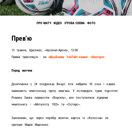
ПРО МАТЧ
ВІДЕО
ІГРОВА СХЕМА
ФОТО
Прев'ю
13 травня, Щасливе, «Арсенал-Арена», 12:00
Пряма трансляція - на
о
фіційному YouTube-каналі «Шахтаря»
Перед матчем
Донеччанки у 24 поєдинках Вищої ліги набрали 35 очок і наразі
замикають чемпіонську групу змагань. У попередніх турах підопічні
Романа Заєва перемогли «Ворсклу», але поступилися лідерам
чемпіонату – «Металісту 1925» та «Сістерс».
Зазначимо, що через перебір жовтих карток із «Колосом» не
гратиме Марія Марченко.