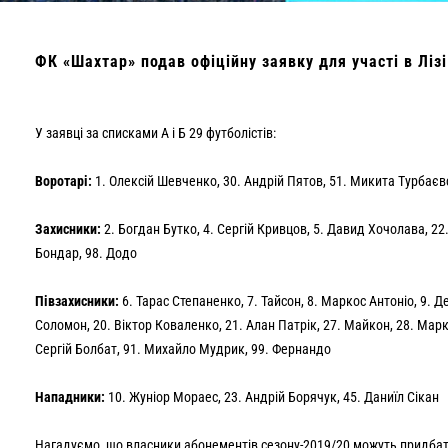
ФК «Шахтар» подав офіційну заявку для участі в Ліз
У заявці за списками А і Б 29 футболістів:
Воротарі:
1. Олексій Шевченко, 30. Андрій Пятов, 51. Микита Турбаєвс
Захисники:
2. Богдан Бутко, 4. Сергій Кривцов, 5. Давид Хочолава, 22.
Бондар, 98. Додо
Півзахисники:
6. Тарас Степаненко, 7. Тайсон, 8. Маркос Антоніо, 9. Д
Соломон, 20. Віктор Коваленко, 21. Алан Патрік, 27. Майкон, 28. Марк
Сергій Болбат, 91. Михайло Мудрик, 99. Фернандо
Нападники:
10. Жуніор Мораес, 23. Андрій Борячук, 45. Даниїл Сікан
Нагадуємо, що власники абонементів сезону-2019/20 можуть придба