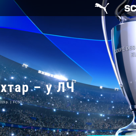
хтар – у ЛЧ
019 р.
|
FCSD