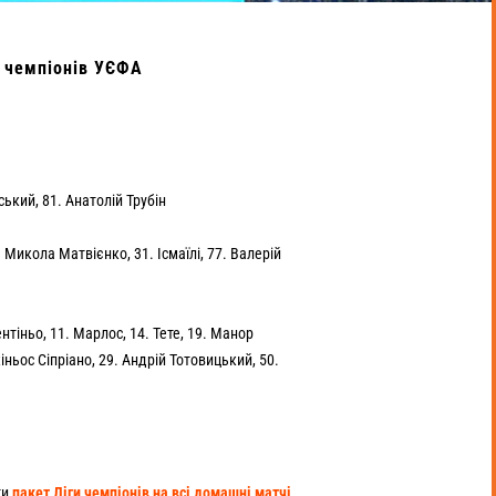
і чемпіонів УЄФА
ький, 81. Анатолій Трубін
 Микола Матвієнко, 31. Ісмаїлі, 77. Валерій
ентіньо, 11. Марлос, 14. Тете, 19. Манор
іньос Сіпріано, 29. Андрій Тотовицький, 50.
ти
пакет Ліги чемпіонів на всі домашні матчі