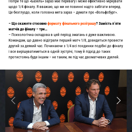
Попри те що «Базель» зараз має перевагу і може ефективно міркувати
щодо 1/4 фіналу. Я вважаю, що ми не повинні надто забігати вперед.
Це безглуздо, коли головна мета зараз – думати про «Вольфсбург».
– Що скажете стосовно
формату фінального розіграшу
? Замість п’яти
матчів до фіналу – три…
– Психологічна складова в цей період змагань є дуже важливою.
Командам, що давно відіграли перший матч 1/8, доведеться провести
другий за деякий час. Починаючи з 1/4 всі поєдинки подібні до фіналу
і все вирішуватиметься в одній зустрічі, тому й підхід до таких
протистоянь буде іншим – не таким, як під час двоматчевих дуелей.