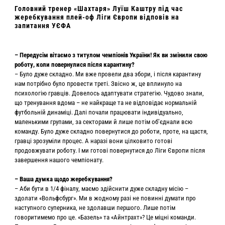
Головний тренер «Шахтаря» Луїш Каштру під час
жеребкування плей-оф Ліги Європи відповів на
запитання УЄФА
– Передусім вітаємо з титулом чемпіонів України! Як ви змінили свою
роботу, коли повернулися після карантину?
– Було дуже складно. Ми вже провели два збори, і після карантину
нам потрібно було провести треті. Звісно ж, це вплинуло на
психологію гравців. Довелось адаптувати стратегію. Чудово знали,
що тренування вдома – не найкраще та не відповідає нормальній
футбольній динаміці. Далі почали працювати індивідуально,
маленькими групами, за секторами й лише потім об’єднали всю
команду. Було дуже складно повернутися до роботи, проте, на щастя,
гравці зрозуміли процес. А наразі вони цілковито готові
продовжувати роботу. І ми готові повернутися до Ліги Європи після
завершення нашого чемпіонату.
– Ваша думка щодо жеребкування?
– Аби бути в 1/4 фіналу, маємо здійснити дуже складну місію –
здолати «Вольфсбург». Ми в жодному разі не повинні думати про
наступного суперника, не здолавши першого. Лише потім
говоритимемо про це. «Базель» та «Айнтрахт»? Це міцні команди.