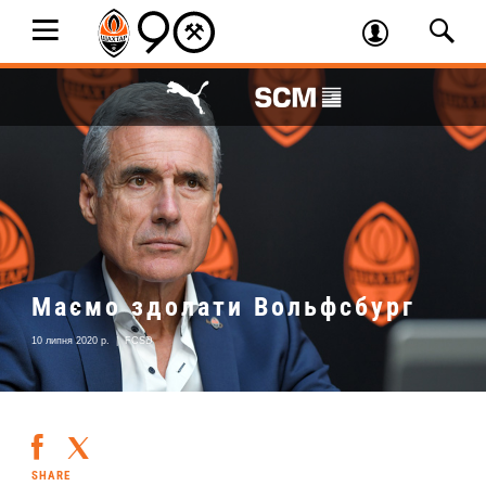
Маємо здолати Вольфсбург
10 липня 2020 р.
|
FCSD
SHARE