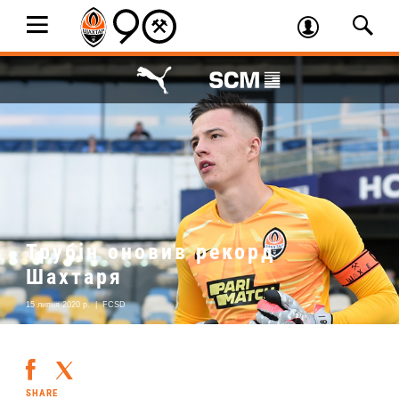
Трубін оновив рекорд
Шахтаря
15 липня 2020 р.
|
FCSD
SHARE