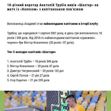
18-річний воротар Анатолій Трубін вивів «Шахтар» на
матч із «Колосом» з капітанською пов’язкою
Вихованець Академії став
наймолодшим капітаном в історії клубу
.
Трубіну, що народився 1 серпня 2001 року, в день гри виповнилось 18
років і 349 днів. Від 2016-го наймолодшим капітаном «оранжево-
чорних» був Віктор Коваленко (20 років і 87 днів).
Топ-5 молодих капітанів «Шахтаря»
1. Анатолій Трубін – 18 років 349 днів
2. Віктор Коваленко – 20 років 87 днів
3. Дмитро Чигринський – 20 років 132 дні
4. Сергій Попов – 21 рік 27 днів
5. Ігор Ощипко – 21 рік 235 днів