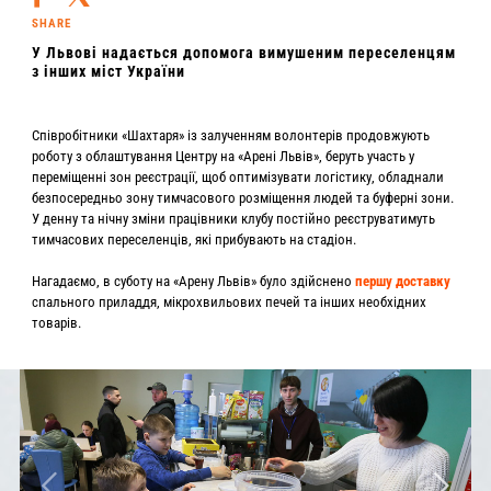
SHARE
У Львові надається допомога вимушеним переселенцям
з інших міст України
Співробітники «Шахтаря» із залученням волонтерів продовжують
роботу з облаштування Центру на «Арені Львів», беруть участь у
переміщенні зон реєстрації, щоб оптимізувати логістику, обладнали
безпосередньо зону тимчасового розміщення людей та буферні зони.
У денну та нічну зміни працівники клубу постійно реєструватимуть
тимчасових переселенців, які прибувають на стадіон.
Нагадаємо, в суботу на «Арену Львів» було здійснено
першу доставку
спального приладдя, мікрохвильових печей та інших необхідних
товарів.