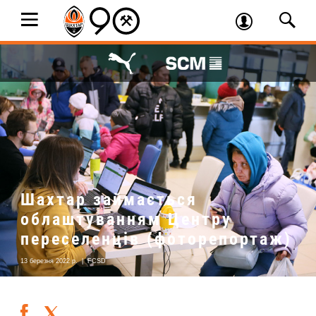
Шахтар займається
облаштуванням Центру
переселенців (фоторепортаж)
13 березня 2022 р.
|
FCSD