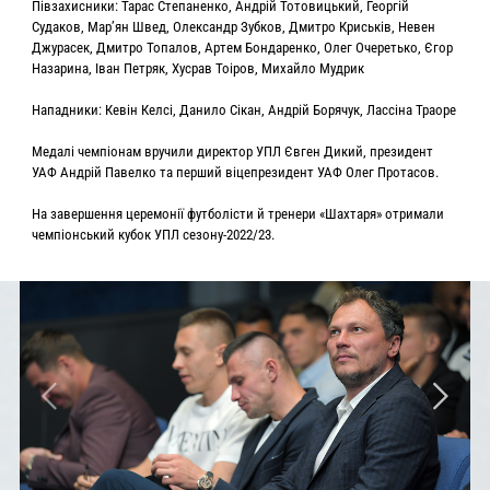
Півзахисники: Тарас Степаненко, Андрій Тотовицький, Георгій
Судаков, Мар’ян Швед, Олександр Зубков, Дмитро Криськів, Невен
Джурасек, Дмитро Топалов, Артем Бондаренко, Олег Очеретько, Єгор
Назарина, Іван Петряк, Хусрав Тоіров, Михайло Мудрик
Нападники: Кевін Келсі, Данило Сікан, Андрій Борячук, Лассіна Траоре
Медалі чемпіонам вручили директор УПЛ Євген Дикий, президент
УАФ Андрій Павелко та перший віцепрезидент УАФ Олег Протасов.
На завершення церемонії футболісти й тренери «Шахтаря» отримали
чемпіонський кубок УПЛ сезону-2022/23.