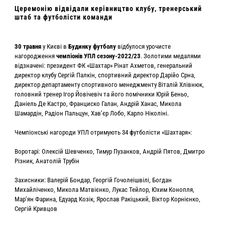
Церемонію відвідали керівництво клубу, тренерський
штаб та футболісти команди
30 травня
у Києві в
Будинку футболу
відбулося урочисте
нагородження
чемпіонів УПЛ сезону-2022/23
. Золотими медалями
відзначені: президент ФК «Шахтар» Рінат Ахметов, генеральний
директор клубу Сергій Палкін, спортивний директор Дарійо Срна,
директор департаменту спортивного менеджменту Віталій Хлівнюк,
головний тренер Ігор Йовічевіч та його помічники Юрій Беньо,
Даніель Де Кастро, Франциско Галан, Андрій Ханас, Микола
Шамардін, Радіон Пальцун, Хав’єр Лобо, Карло Ніколіні.
Чемпіонські нагороди УПЛ отримують 34 футболісти «Шахтаря»:
Воротарі: Олексій Шевченко, Тимур Пузанков, Андрій Пятов, Дмитро
Різник, Анатолій Трубін
Захисники: Валерій Бондар, Георгій Гочолеішвілі, Богдан
Михайліченко, Микола Матвієнко, Лукас Тейлор, Юхим Конопля,
Мар’ян Фарина, Едуард Козік, Ярослав Ракіцький, Віктор Корнієнко,
Сергій Кривцов