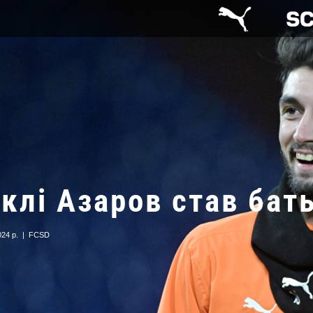
аклі Азаров став бат
024 р.
|
FCSD