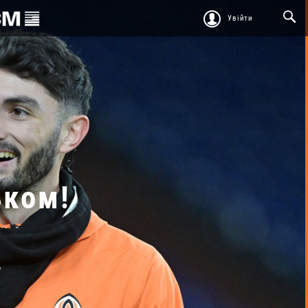
Увійти
ьком!