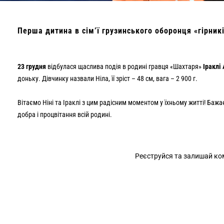
Перша дитина в сімʼї грузинського оборонця «гірник
23 грудня
відбулася щаслива подія в родині гравця «Шахтаря»
Іраклі
доньку. Дівчинку назвали Ніла, її зріст – 48 см, вага – 2 900 г.
Вітаємо Ніні та Іраклі з цим радісним моментом у їхньому житті! Бажа
добра і процвітання всій родині.