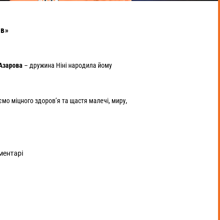
ів»
 Азарова
– дружина Ніні народила йому
ємо міцного здоров’я та щастя малечі, миру,