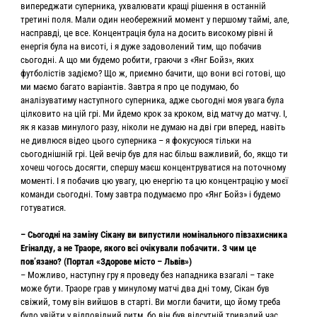
випереджати суперника, ухвалювати кращі рішення в останній
третині поля. Мали один необережний момент у першому таймі, але,
насправді, це все. Концентрація була на досить високому рівні й
енергія була на висоті, і я дуже задоволений тим, що побачив
сьогодні. А що ми будемо робити, граючи з «Янг Бойз», яких
футболістів задіємо? Що ж, приємно бачити, що вони всі готові, що
ми маємо багато варіантів. Завтра я про це подумаю, бо
аналізуватиму наступного суперника, адже сьогодні моя увага була
цілковито на цій грі. Ми йдемо крок за кроком, від матчу до матчу. І,
як я казав минулого разу, ніколи не думаю на дві гри вперед, навіть
не дивлюся відео цього суперника – я фокусуюся тільки на
сьогоднішній грі. Цей вечір був для нас більш важливий, бо, якщо ти
хочеш чогось досягти, спершу маєш концентруватися на поточному
моменті. І я побачив цю увагу, цю енергію та цю концентрацію у моєї
команди сьогодні. Тому завтра подумаємо про «Янг Бойз» і будемо
готуватися.
– Сьогодні на заміну Сікану ви випустили номінального півзахисника
Егіналду, а не Траоре, якого всі очікували побачити. З чим це
повʼязано? (Портал «Здорове місто – Львів»)
– Можливо, наступну гру я проведу без нападника взагалі – таке
може бути. Траоре грав у минулому матчі два дні тому, Сікан був
свіжий, тому він вийшов в старті. Ви могли бачити, що йому треба
було увійти у відповідний ритм, бо він був відсутній тривалий час.