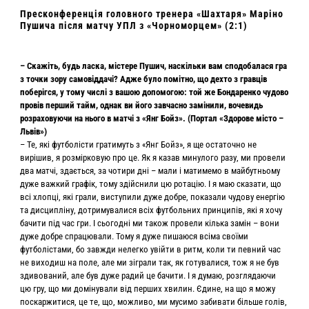
Пресконференція головного тренера «Шахтаря» Маріно
Пушича після матчу УПЛ з «Чорноморцем» (2:1)
– Скажіть, будь ласка, містере Пушич, наскільки вам сподобалася гра
з точки зору самовіддачі? Адже було помітно, що дехто з гравців
поберігся, у тому числі з вашою допомогою: той же Бондаренко чудово
провів перший тайм, однак ви його завчасно замінили, вочевидь
розраховуючи на нього в матчі з «Янг Бойз». (Портал «Здорове місто –
Львів»)
– Те, які футболісти гратимуть з «Янг Бойз», я ще остаточно не
вирішив, я розмірковую про це. Як я казав минулого разу, ми провели
два матчі, здається, за чотири дні – мали і матимемо в майбутньому
дуже важкий графік, тому здійснили цю ротацію. І я маю сказати, що
всі хлопці, які грали, виступили дуже добре, показали чудову енергію
та дисципліну, дотримувалися всіх футбольних принципів, які я хочу
бачити під час гри. І сьогодні ми також провели кілька замін – вони
дуже добре спрацювали. Тому я дуже пишаюся всіма своїми
футболістами, бо завжди нелегко увійти в ритм, коли ти певний час
не виходиш на поле, але ми зіграли так, як готувалися, тож я не був
здивований, але був дуже радий це бачити. І я думаю, розглядаючи
цю гру, що ми домінували від перших хвилин. Єдине, на що я можу
поскаржитися, це те, що, можливо, ми мусимо забивати більше голів,