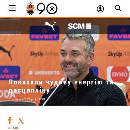
Показали чудову енергію та
дисципліну
2 листопада 2024 р.
|
FCSD
SHARE