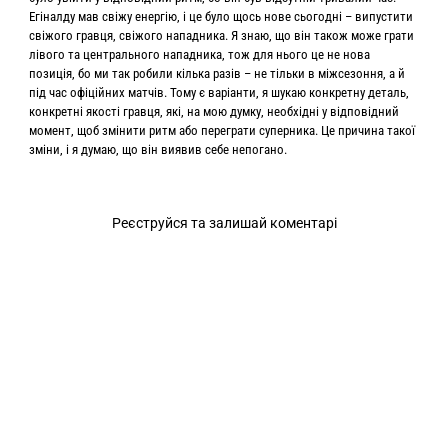
Егіналду мав свіжу енергію, і це було щось нове сьогодні – випустити
свіжого гравця, свіжого нападника. Я знаю, що він також може грати
лівого та центрального нападника, тож для нього це не нова
позиція, бо ми так робили кілька разів – не тільки в міжсезоння, а й
під час офіційних матчів. Тому є варіанти, я шукаю конкретну деталь,
конкретні якості гравця, які, на мою думку, необхідні у відповідний
момент, щоб змінити ритм або переграти суперника. Це причина такої
зміни, і я думаю, що він виявив себе непогано.