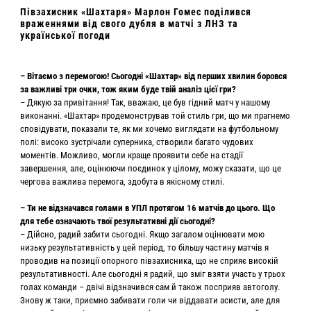
Півзахисник «Шахтаря» Марлон Гомес поділився
враженнями від свого дубля в матчі з ЛНЗ та
української погоди
– Вітаємо з перемогою! Сьогодні «Шахтар» від перших хвилин боровся
за важливі три очки, тож яким буде твій аналіз цієї гри?
– Дякую за привітання! Так, вважаю, це був гідний матч у нашому
виконанні. «Шахтар» продемонстрував той стиль гри, що ми прагнемо
сповідувати, показали те, як ми хочемо виглядати на футбольному
полі: високо зустрічали суперника, створили багато чудових
моментів. Можливо, могли краще проявити себе на стадії
завершення, але, оцінюючи поєдинок у цілому, можу сказати, що це
чергова важлива перемога, здобута в якісному стилі.
– Ти не відзначався голами в УПЛ протягом 16 матчів до цього. Що
для тебе означають твої результативні дії сьогодні?
– Дійсно, радий забити сьогодні. Якщо загалом оцінювати мою
низьку результативність у цей період, то більшу частину матчів я
проводив на позиції опорного півзахисника, що не сприяє високій
результативності. Але сьогодні я радий, що зміг взяти участь у трьох
голах команди – двічі відзначився сам й також посприяв автоголу.
Знову ж таки, приємно забивати голи чи віддавати асисти, але для