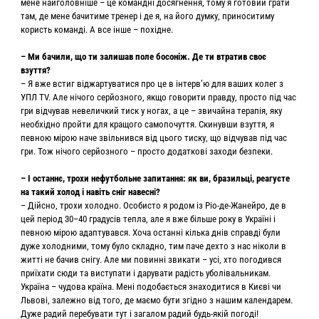
мене найголовніше – це командні досягнення, тому я готовий грати
там, де мене бачитиме тренер і де я, на його думку, приноситиму
користь команді. А все інше – похідне.
– Ми бачили, що ти залишав поле босоніж. Де ти втратив своє
взуття?
– Я вже встиг віджартуватися про це в інтервʼю для ваших колег з
УПЛ TV. Але нічого серйозного, якщо говорити правду, просто під час
гри відчував невеличкий тиск у ногах, а це – звичайна терапія, яку
необхідно пройти для кращого самопочуття. Скинувши взуття, я
певною мірою наче звільнився від цього тиску, що відчував під час
гри. Тож нічого серйозного – просто додаткові заходи безпеки.
– І останнє, трохи нефутбольне запитання: як ви, бразильці, реагуєте
на такий холод і навіть сніг навесні?
– Дійсно, трохи холодно. Особисто я родом із Ріо-де-Жанейро, де в
цей період 30–40 градусів тепла, але я вже більше року в Україні і
певною мірою адаптувався. Хоча останні кілька днів справді були
дуже холодними, тому було складно, тим паче дехто з нас ніколи в
житті не бачив снігу. Але ми повинні звикати – усі, хто погодився
приїхати сюди та виступати і дарувати радість уболівальникам.
Україна – чудова країна. Мені подобається знаходитися в Києві чи
Львові, залежно від того, де маємо бути згідно з нашим календарем.
Дуже радий перебувати тут і загалом радий будь-якій погоді!