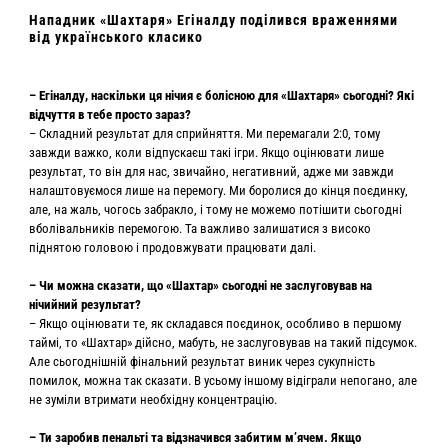
Нападник «Шахтаря» Егіналду поділився враженнями
від українського класико
– Егіналду, наскільки ця нічия є болісною для «Шахтаря» сьогодні? Які
відчуття в тебе просто зараз?
– Складний результат для сприйняття. Ми перемагали 2:0, тому
завжди важко, коли відпускаєш такі ігри. Якщо оцінювати лише
результат, то він для нас, звичайно, негативний, адже ми завжди
налаштовуємося лише на перемогу. Ми боролися до кінця поєдинку,
але, на жаль, чогось забракло, і тому не можемо потішити сьогодні
вболівальників перемогою. Та важливо залишатися з високо
піднятою головою і продовжувати працювати далі.
– Чи можна сказати, що «Шахтар» сьогодні не заслуговував на
нічийний результат?
– Якщо оцінювати те, як складався поєдинок, особливо в першому
таймі, то «Шахтар» дійсно, мабуть, не заслуговував на такий підсумок.
Але сьогоднішній фінальний результат виник через сукупність
помилок, можна так сказати. В усьому іншому відіграли непогано, але
не зуміли втримати необхідну концентрацію.
– Ти заробив пенальті та відзначився забитим мʼячем. Якщо