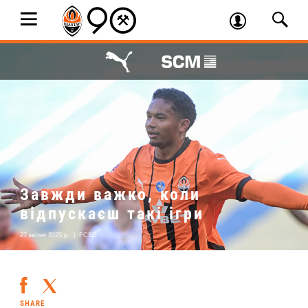
Завжди важко, коли
відпускаєш такі ігри
27 квітня 2025 р.
|
FCSD
SHARE