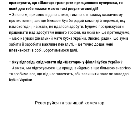
враховувати, що «Шахтар» грав проти принципового суперника, то
який для тебе «смак» мають такі результативні дії?
– Звісно ж, приємно відзначатися, тим паче в такому класичному
протистоянні, але ще більше я був би радий команді й перемозі, яку
нам сьогодні, на жаль, не вдалося здобути. Будемо продовжувати
працювати над здобуттям іншого трофея, на який ми ще претендуємо,
– маю на увазі фінальний матч Кубка України. Звісно, радий, що зумів
забити й заробити важливе пенальті, – це точно додає мені
впевненості в собі. Боротимемося далі.
– Яку відповідь слід чекати від «Шахтаря» у фіналі Кубка України?
– Авжеж, ми підготуємося іще краще, вийдемо з іще більшою енергією
та зробимо все, що від нас залежить, аби залишити поле як володарі
Кубка України.