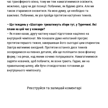
час трансферного вікна, тому ми теж намагатимемося освіжити,
можливо, одну чи дві позиції. Побачимо, як будемо діяти. Але ми
також стараємося оновитися. На мою думку, це необхідно та
важливо. Побачимо, як усе пройде протягом наступних тижнів.
– Ще тиждень у «Шахтаря» триватимуть збори тут, у Туреччині. Які
плани на цей час у команди?
– Як я вже казав, другу частину нашої підготовки націлено на
внутрішній чемпіонат. Ми показали дуже непоганий прогрес
протягом першого тижня, завершивши його сьогодні цим спарингом.
Завтра матимемо вихідний. Протягом останніх двох тижнів
зосередимося на певних деталях, аби ще поліпшити свою фізичну
форму, і на речах, над якими хочемо попрацювати. Намагатимемося
задіяти новачків, щоб побачити, як вони грають. Гадаю, ми на
правильному шляху, аби бути стовідсотково готовими до
внутрішнього чемпіонату.