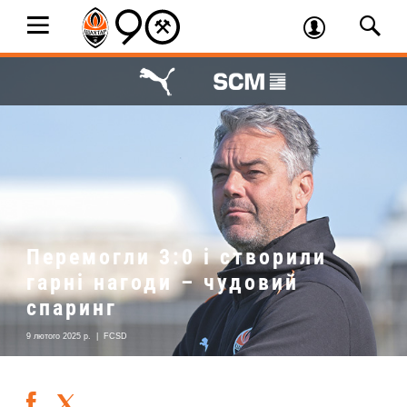
Перемогли 3:0 і створили
гарні нагоди – чудовий
спаринг
9 лютого 2025 р.
|
FCSD