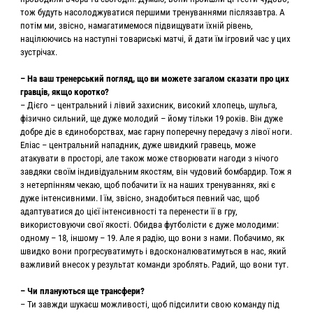
тож будуть насолоджуватися першими тренуваннями післязавтра. А
потім ми, звісно, намагатимемося підвищувати їхній рівень,
націлюючись на наступні товариські матчі, й дати їм ігровий час у цих
зустрічах.
– На ваш тренерський погляд, що ви можете загалом сказати про цих
гравців, якщо коротко?
– Дієго – центральний і лівий захисник, високий хлопець, шульга,
фізично сильний, ще дуже молодий – йому тільки 19 років. Він дуже
добре діє в єдиноборствах, має гарну поперечну передачу з лівої ноги.
Еліас – центральний нападник, дуже швидкий гравець, може
атакувати в просторі, але також може створювати нагоди з нічого
завдяки своїм індивідуальним якостям, він чудовий бомбардир. Тож я
з нетерпінням чекаю, щоб побачити їх на наших тренуваннях, які є
дуже інтенсивними. І їм, звісно, знадобиться певний час, щоб
адаптуватися до цієї інтенсивності та перенести її в гру,
використовуючи свої якості. Обидва футболісти є дуже молодими:
одному – 18, іншому – 19. Але я радію, що вони з нами. Побачимо, як
швидко вони прогресуватимуть і вдосконалюватимуться в нас, який
важливий внесок у результат команди зроблять. Радий, що вони тут.
– Чи плануються ще трансфери?
– Ти завжди шукаєш можливості, щоб підсилити свою команду під