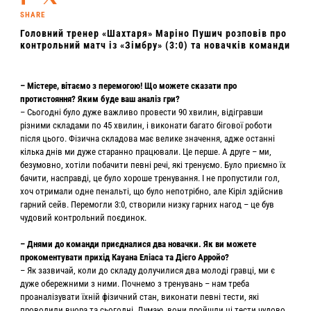
SHARE
Головний тренер «Шахтаря» Маріно Пушич розповів про
контрольний матч із «Зімбру» (3:0) та новачків команди
– Містере, вітаємо з перемогою! Що можете сказати про
протистояння? Яким буде ваш аналіз гри?
– Сьогодні було дуже важливо провести 90 хвилин, відігравши
різними складами по 45 хвилин, і виконати багато бігової роботи
після цього. Фізична складова має велике значення, адже останні
кілька днів ми дуже старанно працювали. Це перше. А друге – ми,
безумовно, хотіли побачити певні речі, які тренуємо. Було приємно їх
бачити, насправді, це було хороше тренування. І не пропустили гол,
хоч отримали одне пенальті, що було непотрібно, але Кіріл здійснив
гарний сейв. Перемогли 3:0, створили низку гарних нагод – це був
чудовий контрольний поєдинок.
– Днями до команди приєдналися два новачки. Як ви можете
прокоментувати прихід Кауана Еліаса та Дієго Арройо?
– Як зазвичай, коли до складу долучилися два молоді гравці, ми є
дуже обережними з ними. Почнемо з тренувань – нам треба
проаналізувати їхній фізичний стан, виконати певні тести, які
проводили вчора та сьогодні. Думаю, вони пройшли ці тести чудово,