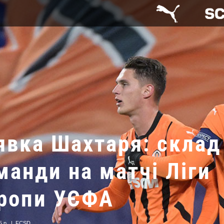
явка Шахтаря: склад
манди на матчі Ліги
ропи УЄФА
5 р.
|
FCSD