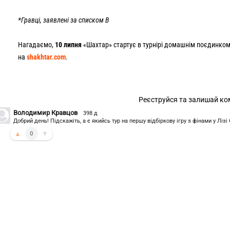
*Гравці, заявлені за списком В
Нагадаємо,
10 липня
«Шахтар» стартує в турнірі домашнім поєдинко
на
shakhtar.com
.