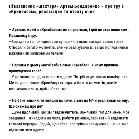
Півзахисник «Шахтаря» Артем Бондаренко – про гру з
«Кривбасом», реалізацію та втрату очок
– Артеме, матчі з «Кривбасом» не є простими, і цей не став винятком.
Проаналізуй гру.
– Складний та принциповий суперник, з яким завжди важко грати.
Створили багато моментів, але не реалізували їх, за що поплатилися
важливими заліковими балами.
– Першим у цьому матчі забив саме «Кривбас». У чому причина
пропущеного гола?
– Я не знаю, складно сказати одразу. Потрібно детально аналізувати.
Ми не дозволили «Кривбасу» створити багато моментів, але їм
вистачило цього, щоб забити гол.
– На 65-й хвилині ти вийшов на поле, а вже на 67-й реалізував нагоду.
Що скажеш про це?
– Дуже щасливий, що зміг відзначитись. Важливий гол для мене. Моє
завдання – виходити на поле, робити різницю, забивати й віддавати
гольові передачі. Радий, що забив, але трішки засмучений, що не зміг
відзначитися вдруге.