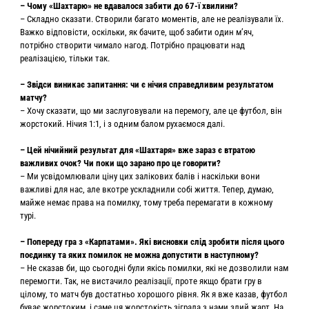
– Чому «Шахтарю» не вдавалося забити до 67-ї хвилини?
– Складно сказати. Створили багато моментів, але не реалізували їх.
Важко відповісти, оскільки, як бачите, щоб забити один м’яч,
потрібно створити чимало нагод. Потрібно працювати над
реалізацією, тільки так.
– Звідси виникає запитання: чи є нічия справедливим результатом
матчу?
– Хочу сказати, що ми заслуговували на перемогу, але це футбол, він
жорстокий. Нічия 1:1, і з одним балом рухаємося далі.
– Цей нічийний результат для «Шахтаря» вже зараз є втратою
важливих очок? Чи поки що зарано про це говорити?
– Ми усвідомлювали ціну цих залікових балів і наскільки вони
важливі для нас, але вкотре ускладнили собі життя. Тепер, думаю,
майже немає права на помилку, тому треба перемагати в кожному
турі.
– Попереду гра з «Карпатами». Які висновки слід зробити після цього
поєдинку та яких помилок не можна допустити в наступному?
– Не сказав би, що сьогодні були якісь помилки, які не дозволили нам
перемогти. Так, не вистачило реалізації, проте якщо брати гру в
цілому, то матч був достатньо хорошого рівня. Як я вже казав, футбол
буває жорстоким, і саме ця жорстокість зіграла з нами злий жарт. На