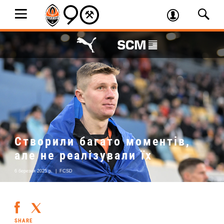
Створили багато моментів,
але не реалізували їх
6 березня 2025 р.
|
FCSD
SHARE