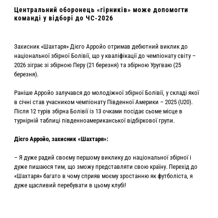
Центральний оборонець «гірників» може допомогти
команді у відборі до ЧС-2026
Захисник «Шахтаря» Дієго Арройо отримав дебютний виклик до
національної збірної Болівії, що у кваліфікації до чемпіонату світу –
2026 зіграє зі збірною Перу (21 березня) та збірною Уругваю (25
березня).
Раніше Арройо залучався до молодіжної збірної Болівії, у складі якої
в січні став учасником чемпіонату Південної Америки – 2025 (U20).
Після 12 турів збірна Болівії із 13 очками посідає сьоме місце в
турнірній таблиці південноамериканської відбіркової групи.
Дієго Арройо, захисник «Шахтаря»:
– Я дуже радий своєму першому виклику до національної збірної і
дуже пишаюся тим, що зможу представляти свою країну. Перехід до
«Шахтаря» багато в чому сприяв моєму зростанню як футболіста, я
дуже щасливий перебувати в цьому клубі!