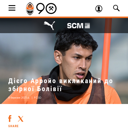
Дієго Арройо викликаний до
збірної Болівії
9 березня 2025 р.
|
FCSD
SHARE