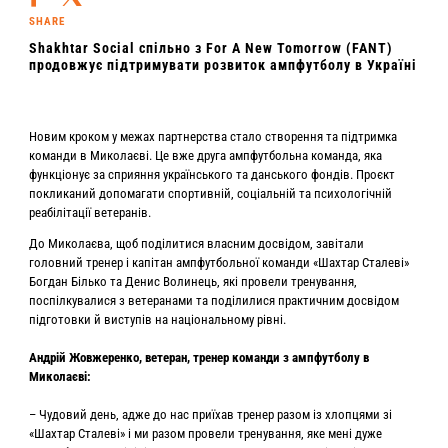
SHARE
Shakhtar Social спільно з For A New Tomorrow (FANT)
продовжує підтримувати розвиток ампфутболу в Україні
Новим кроком у межах партнерства стало створення та підтримка
команди в Миколаєві. Це вже друга ампфутбольна команда, яка
функціонує за сприяння українського та данського фондів. Проєкт
покликаний допомагати спортивній, соціальній та психологічній
реабілітації ветеранів.
До Миколаєва, щоб поділитися власним досвідом, завітали
головний тренер і капітан ампфутбольної команди «Шахтар Сталеві»
Богдан Білько та Денис Волинець, які провели тренування,
поспілкувалися з ветеранами та поділилися практичним досвідом
підготовки й виступів на національному рівні.
Андрій Жовжеренко, ветеран, тренер команди з ампфутболу в
Миколаєві:
– Чудовий день, адже до нас приїхав тренер разом із хлопцями зі
«Шахтар Сталеві» і ми разом провели тренування, яке мені дуже