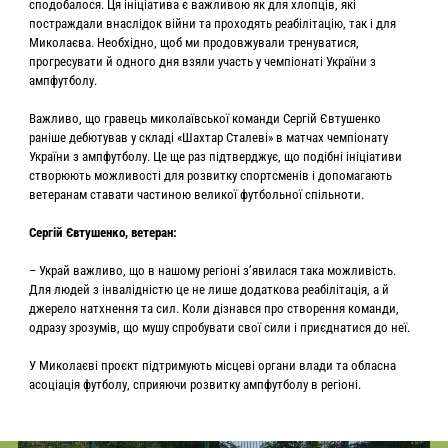
сподобалося. Ця ініціатива є важливою як для хлопців, які
постраждали внаслідок війни та проходять реабілітацію, так і для
Миколаєва. Необхідно, щоб ми продовжували тренуватися,
прогресувати й одного дня взяли участь у чемпіонаті України з
ампфутболу.
Важливо, що гравець миколаївської команди Сергій Євтушенко
раніше дебютував у складі «Шахтар Сталеві» в матчах чемпіонату
України з ампфутболу. Це ще раз підтверджує, що подібні ініціативи
створюють можливості для розвитку спортсменів і допомагають
ветеранам ставати частиною великої футбольної спільноти.
Сергій Євтушенко, ветеран:
– Украй важливо, що в нашому регіоні з’явилася така можливість.
Для людей з інвалідністю це не лише додаткова реабілітація, а й
джерело натхнення та сил. Коли дізнався про створення команди,
одразу зрозумів, що мушу спробувати свої сили і приєднатися до неї.
У Миколаєві проєкт підтримують місцеві органи влади та обласна
асоціація футболу, сприяючи розвитку ампфутболу в регіоні.