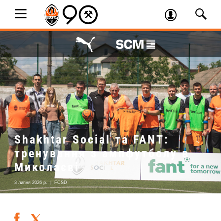
Shakhtar Social та FANT:
тренування з ампфутболу в
Миколаєві
3 липня 2026 р.
|
FCSD