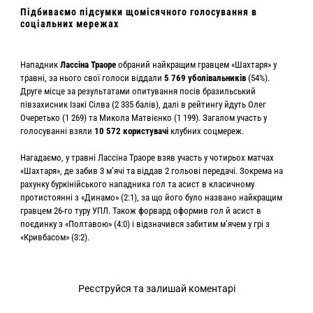
Підбиваємо підсумки щомісячного голосування в
соціальних мережах
Нападник
Лассіна Траоре
обраний найкращим гравцем «Шахтаря» у
травні, за нього свої голоси віддали
5 769 уболівальників
(54%).
Друге місце за результатами опитування посів бразильський
півзахисник Ізакі Сілва (2 335 балів), далі в рейтингу йдуть Олег
Очеретько (1 269) та Микола Матвієнко (1 199). Загалом участь у
голосуванні взяли
10 572 користувачі
клубних соцмереж.
Нагадаємо, у травні Лассіна Траоре взяв участь у чотирьох матчах
«Шахтаря», де забив 3 мʼячі та віддав 2 гольові передачі. Зокрема на
рахунку буркінійського нападника гол та асист в класичному
протистоянні з «Динамо» (2:1), за що його було названо найкращим
гравцем 26-го туру УПЛ. Також форвард оформив гол й асист в
поєдинку з «Полтавою» (4:0) і відзначився забитим мʼячем у грі з
«Кривбасом» (3:2).