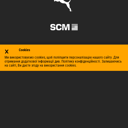
×
Cookies
Ми використовуємо cookies, щоб поліпшити персоналізацію нашого сайту. Для
отримання додаткової інформації див. Політику конфіденційності. Залишаючись
на сайті, Ви даєте згоду на використання cookies.
© Футбольний клуб «Шахтар» (Донецьк), 1998–2026. Усі
права захищено.
Контакти
Умови використання
Політика