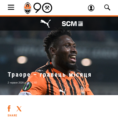
Траоре – гравець місяця
2 червня 2026 р.
|
FCSD
SHARE