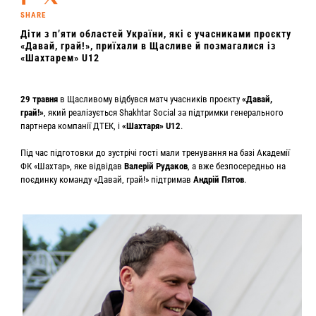
SHARE
Діти з п’яти областей України, які є учасниками проєкту
«Давай, грай!», приїхали в Щасливе й позмагалися із
«Шахтарем» U12
29 травня
в Щасливому відбувся матч учасників проєкту
«Давай,
грай!»
, який реалізується Shakhtar Social за підтримки генерального
партнера компанії ДТЕК, і
«Шахтаря» U12
.
Під час підготовки до зустрічі гості мали тренування на базі Академії
ФК «Шахтар», яке відвідав
Валерій Рудаков
, а вже безпосередньо на
поєдинку команду «Давай, грай!» підтримав
Андрій Пятов
.