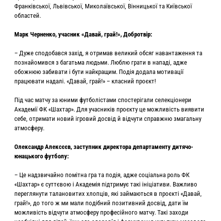
Франківської, Львівської, Миколаївської, Вінницької та Київської
областей.
Марк Черненко, учасник «Давай, грай!», Добротвір:
– Дуже сподобався захід, я отримав великий обсяг навантаження та
познайомився з багатьма людьми. Люблю грати в нападі, адже
обожнюю забивати і бути найкращим. Подія додала мотивації
працювати надалі. «Давай, грай!» – класний проєкт!
Під час матчу за юними футболістами спостерігали селекціонери
Академії ФК «Шахтар». Для учасників проєкту це можливість виявити
себе, отримати новий ігровий досвід й відчути справжню змагальну
атмосферу.
Олександр Алексєєв, заступник директора департаменту дитячо-
юнацького футболу:
– Це надзвичайно помітна гра та подія, адже соціальна роль ФК
«Шахтар» є суттєвою і Академія підтримує такі ініціативи. Важливо
переглянути талановитих хлопців, які займаються в проєкті «Давай,
грай!», до того ж ми мали подібний позитивний досвід, дати їм
можливість відчути атмосферу професійного матчу. Такі заходи