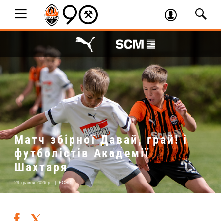
Матч збірної Давай, грай! і
футболістів Академії
Шахтаря
29 травня 2026 р.
|
FCSD