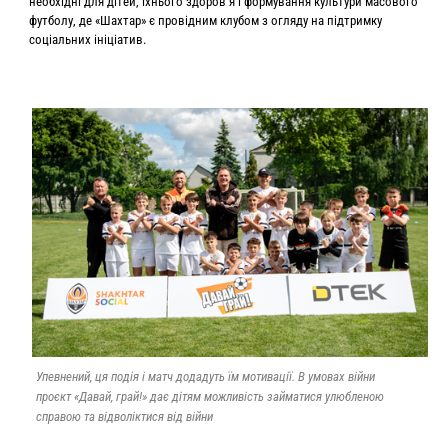
необхідні для дітей, їхнього здоров’я і формування культури масового
футболу, де «Шахтар» є провідним клубом з огляду на підтримку
соціальних ініціатив.
Упевнений, ця подія і матч додадуть їм мотивації. В умовах війни
проєкт «Давай, грай!» дає дітям можливість займатися улюбленою
справою та відволіктися від війни