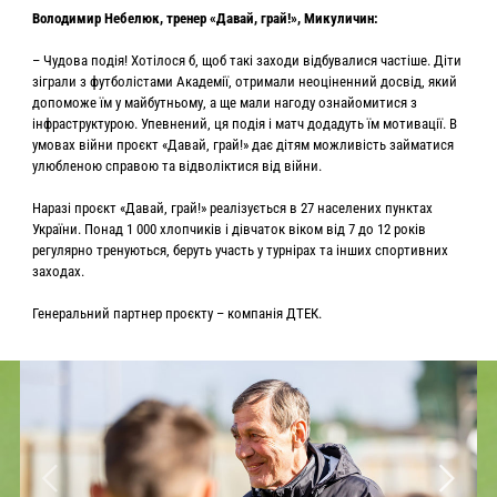
Володимир Небелюк, тренер «Давай, грай!», Микуличин:
– Чудова подія! Хотілося б, щоб такі заходи відбувалися частіше. Діти
зіграли з футболістами Академії, отримали неоціненний досвід, який
допоможе їм у майбутньому, а ще мали нагоду ознайомитися з
інфраструктурою. Упевнений, ця подія і матч додадуть їм мотивації. В
умовах війни проєкт «Давай, грай!» дає дітям можливість займатися
улюбленою справою та відволіктися від війни.
Наразі проєкт «Давай, грай!» реалізується в 27 населених пунктах
України. Понад 1 000 хлопчиків і дівчаток віком від 7 до 12 років
регулярно тренуються, беруть участь у турнірах та інших спортивних
заходах.
Генеральний партнер проєкту – компанія ДТЕК.