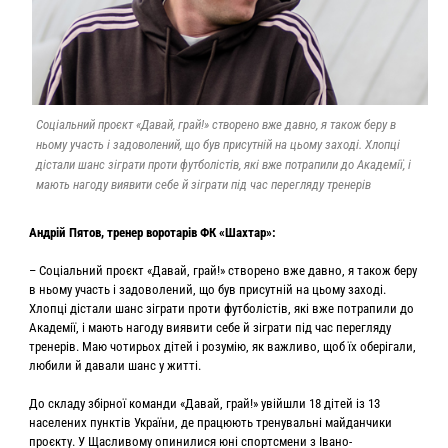
Соціальний проєкт «Давай, грай!» створено вже давно, я також беру в
ньому участь і задоволений, що був присутній на цьому заході. Хлопці
дістали шанс зіграти проти футболістів, які вже потрапили до Академії, і
мають нагоду виявити себе й зіграти під час перегляду тренерів
Андрій Пятов, тренер воротарів ФК «Шахтар»:
– Соціальний проєкт «Давай, грай!» створено вже давно, я також беру
в ньому участь і задоволений, що був присутній на цьому заході.
Хлопці дістали шанс зіграти проти футболістів, які вже потрапили до
Академії, і мають нагоду виявити себе й зіграти під час перегляду
тренерів. Маю чотирьох дітей і розумію, як важливо, щоб їх оберігали,
любили й давали шанс у житті.
До складу збірної команди «Давай, грай!» увійшли 18 дітей із 13
населених пунктів України, де працюють тренувальні майданчики
проєкту. У Щасливому опинилися юні спортсмени з Івано-