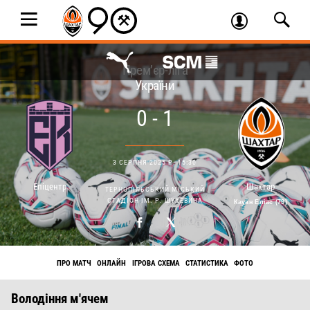
Прем’єр-ліга
України
0 - 1
3 СЕРПНЯ 2025 Р. 15:30
Епіцентр
Шахтар
ТЕРНОПІЛЬСЬКИЙ МІСЬКИЙ
СТАДІОН ІМ. Р. ШУХЕВИЧА
Кауан Еліас (79)
ПРО МАТЧ
ОНЛАЙН
ІГРОВА СХЕМА
СТАТИСТИКА
ФОТО
Володіння м'ячем