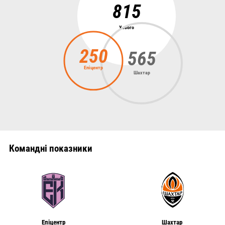
815
Усього
250
565
Епіцентр
Шахтар
Командні показники
Епіцентр
Шахтар