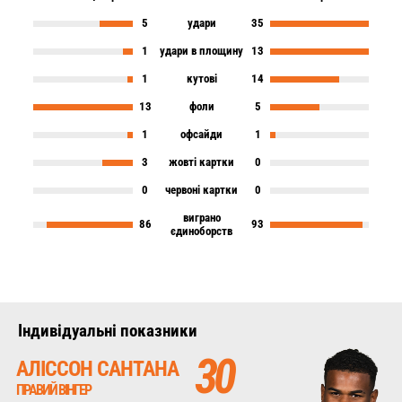
5
удари
35
1
удари в площину
13
1
кутові
14
13
фоли
5
1
офсайди
1
3
жовті картки
0
0
червоні картки
0
виграно
86
93
єдиноборств
Iндивідуальні показники
30
АЛІССОН САНТАНА
ПРАВИЙ ВІНГЕР