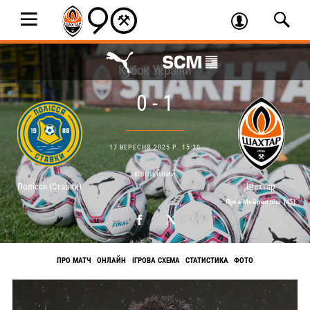
Кубок України
0 - 1
17 ВЕРЕСНЯ 2025 Р. 15:30
ЮВІЛЕЙНИЙ
Полісся (Ставки)
Шахтар
Лука Мейрелліш (45)
ПРО МАТЧ
ОНЛАЙН
ІГРОВА СХЕМА
СТАТИСТИКА
ФОТО