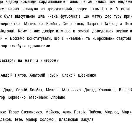
що відтоді команди кардинальним чином не змінилися, хоч епідемі
усу значно вплинула на тренувальний процес і там і там. У стані «
с була відсутньою ціла низка футболістів. До матчу 2-го туру при
вертаються Матвієнко, Болбат, Степаненко, Патрік і Тайсон, а Пя
Мадриді. Кому з них довірити місце в основі, доведеться вирішит
ми ж можемо констатувати, що з «Реалом» та «Ворсклою» стартові
-чорних» були однаковими.
Шахтаря» на матч з «Інтером»
Андрій Пятов, Анатолій Трубін, Олексій Шевченко
:
Додо, Сергій Болбат, Микола Матвієнко, Давид Хочолава, Валері
ктор Корнієнко, Маркіньос Сіпріано
ники:
Тарас Степаненко, Майкон, Алан Патрік, Тайсон, Марлос, Марко
удаков, Тете, Манор Соломон, Владислав Вакула