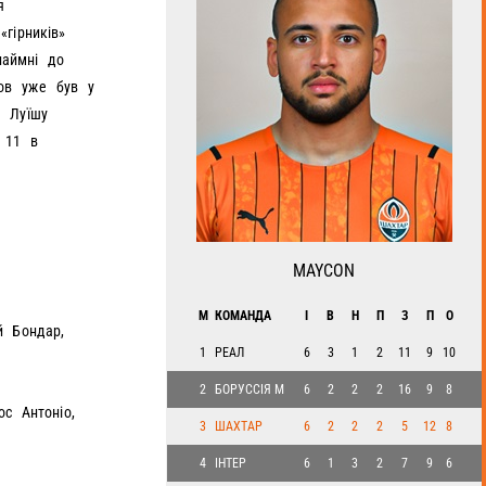
я
гірників»
наймні до
тов уже був у
и Луїшу
 11 в
MAYCON
М
КОМАНДА
І
В
H
П
З
П
О
й Бондар,
1
РЕАЛ
6
3
1
2
11
9
10
2
БОРУССІЯ М
6
2
2
2
16
9
8
с Антоніо,
3
ШАХТАР
6
2
2
2
5
12
8
4
ІНТЕР
6
1
3
2
7
9
6