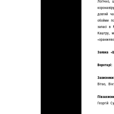
Логічно, 
коронавір
довгий ча
обойми по
запасі в 
Каштру, 
«оранжево
Заявка «
Воротарі:
Захисники
Вітао, Ві
Півзахис
Георгій С