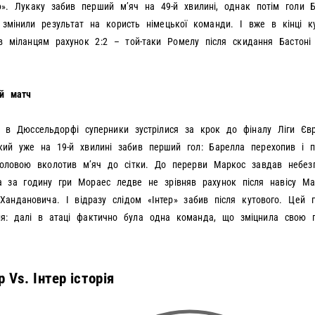
ю». Лукаку забив перший м’яч на 49-й хвилині, однак потім голи Б
змінили результат на користь німецької команди. І вже в кінці к
в міланцям рахунок 2:2 – той-таки Ромелу після скидання Бастоні
ій матч
 в Дюссельдорфі суперники зустрілися за крок до фіналу Ліги Євр
який уже на 19-й хвилині забив перший гол: Барелла перехопив і п
оловою вколотив м’яч до сітки. До перерви Маркос завдав небез
а за годину гри Мораес ледве не зрівняв рахунок після навісу Ма
Хандановича. І відразу слідом «Інтер» забив після кутового. Цей г
ня: далі в атаці фактично була одна команда, що зміцнила свою п
 Vs. Інтер історія