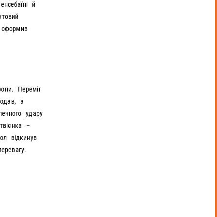
енсебаїні й
утовий
 оформив
опи. Переміг
одав, а
печного удару
твієнка –
ол відкинув
еревагу.