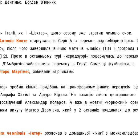
и:
Дентіньо, Богдан В'юнник
он Італії, як і «Шахтар», цього сезону вже втратив чимало очок.
Антоніо Конте
стартувала в Серії А з перемог над «Фіорентіною» 
о», після чого завершила внічию матч із «Лаціо» (1:1) і програла 
(1:2). Проте в останньому турі «нерадзуррі» повернулись до перем
 Д’Амброзіо забезпечили перемогу в Генуї. Саме ці футболісти, а
утаро Мартінес
, забивали «гірникам».
нтер» зробив кілька придбань на трансферному ринку: передусім ві
Ашрафа Хакімі та Артуро Відаля. На позицію лівого центрального 
освідчений Александар Коларов. А вже в жовтні «чорно-сині» орен
нням викупу Маттео Дарміана, який у 2 останніх поєдинках, до реч
іги чемпіонів «Інтер»
розпочав з домашньої нічиєї з менхенгладба