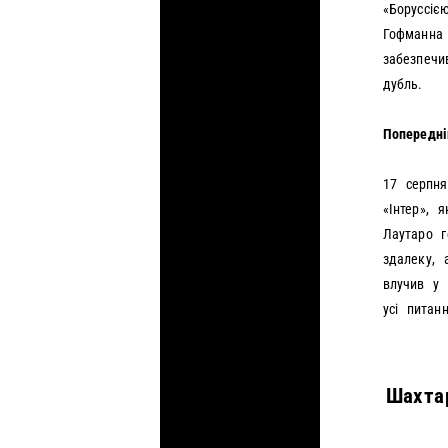
«Боруссіє
Гофманна 
забезпечи
дубль.
Попередн
17 серпня
«Інтер», 
Лаутаро г
здалеку, 
влучив у 
усі питан
Шахтар