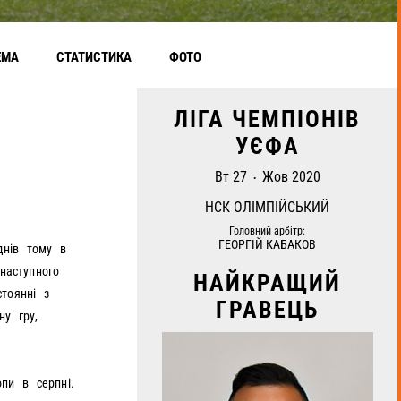
ЕМА
СТАТИСТИКА
ФОТО
ЛІГА ЧЕМПІОНІВ
УЄФА
Вт 27
Жов 2020
•
НСК ОЛІМПІЙСЬКИЙ
Головний арбітр:
ГЕОРГIЙ КАБАКОВ
днів тому в
наступного
НАЙКРАЩИЙ
тоянні з
ГРАВЕЦЬ
ну гру,
пи в серпні.