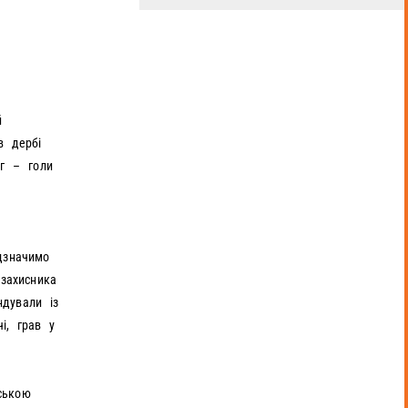
й
в дербі
ог – голи
дзначимо
захисника
дували із
і, грав у
ською