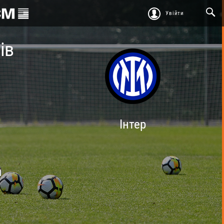
Увійти
ів
Інтер
.
Й