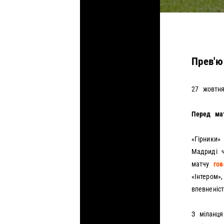
РОЗПРОДАЖ
АКАДЕМІЯ
КОНТАКТИ
БРЕНД-ПЛАТФОРМА
ФРАНШИЗА
Прев'ю
АКРЕДИТАЦІЯ ЗМІ
27 жовтня
ОФІЦІЙНА ІНФОРМАЦІЯ
РОБОТА В КЛУБІ
Перед ма
«Гірники»
Мадриді ч
матчу
го
«Інтером»
впевненіс
З міланця