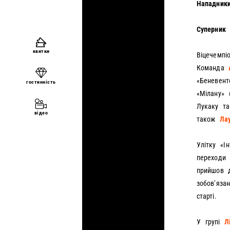
Нападник
Суперник
квитки
Віцечемпі
Команда
«Беневент
гостинність
«Мілану» 
Лукаку та
відео
також
Ла
Улітку «І
переходи 
прийшов д
зобов’яза
старті.
У групі
Л