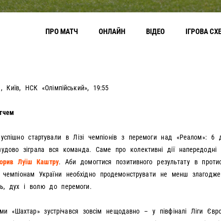
ПРО МАТЧ
ОНЛАЙН
ВІДЕО
ІГРОВА СХ
, Київ, НСК «Олімпійський», 19:55
тчем
 успішно стартували в Лізі чемпіонів з перемоги над «Реалом»: 6 
удово зіграла вся команда. Саме про колективні дії напередодні 
ворив Луїш Каштру
. Аби домогтися позитивного результату в протис
, чемпіонам України необхідно продемонструвати не менш злагодже
ть, дух і волю до перемоги.
ми «Шахтар» зустрічався зовсім нещодавно – у півфіналі Ліги Євро