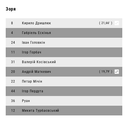
Зоря
8
Кирило Дришлюк
( 21,66' )
4
Габріель Ескінья
24
Іван Головкін
11
Ігор Горбач
31
Валерій Косівський
20
Андрій Маткевич
( 19,79' )
22
Петар Мічін
44
Ігор Пердута
36
Руан
12
Микита Турбаєвський