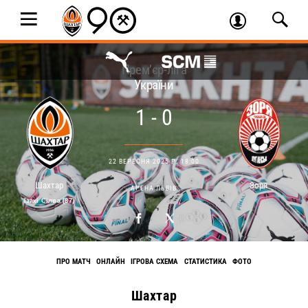
Прем’єр-ліга
України
1 - 0
22 ВЕРЕСНЯ 2025 Р. 18:00
Шахтар
Зоря
АРЕНА ЛЬВІВ
Ізакі Сілва (87)
ПРО МАТЧ
ОНЛАЙН
ІГРОВА СХЕМА
СТАТИСТИКА
ФОТО
Шахтар