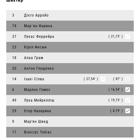
3
Дієго Арройо
74
Мар᾽ян Фарина
37
Лукас Феррейра
( 21,73' )
23
Кіріл Фесюн
18
Алаа Грам
20
Антон Глущенко
14
Ізакі Сілва
( 27,54' )
( 87' )
6
Марлон Гомес
( 16,54' )
49
Лука Мейрелліш
( 19,73' )
29
Єгор Назарина
( 8,79' )
9
Мар’ян Швед
17
Вінісіус Тобіас