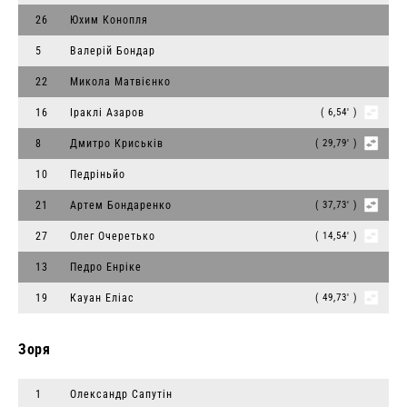
26
Юхим Конопля
5
Валерій Бондар
22
Микола Матвієнко
16
Іраклі Азаров
( 6,54' )
8
Дмитро Криськів
( 29,79' )
10
Педріньйо
21
Артем Бондаренко
( 37,73' )
27
Олег Очеретько
( 14,54' )
13
Педро Енріке
19
Кауан Еліас
( 49,73' )
Зоря
1
Олександр Сапутін