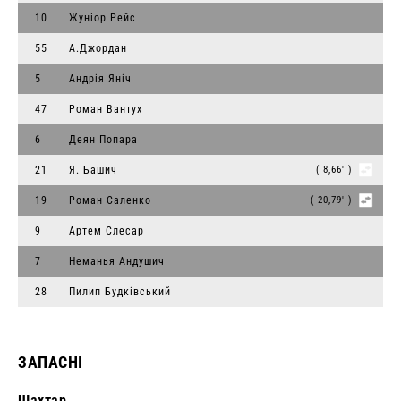
10
Жуніор Рейс
55
А.Джордан
5
Андрія Яніч
47
Роман Вантух
6
Деян Попара
21
Я. Башич
( 8,66' )
19
Роман Саленко
( 20,79' )
9
Артем Слесар
7
Неманья Андушич
28
Пилип Будківський
ЗАПАСНІ
Шахтар