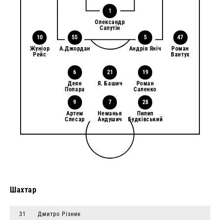
1
Олександр
Сапутін
10
55
5
47
Жуніор
А.Джордан
Андрія Яніч
Роман
Рейс
Вантух
6
21
19
Деян
Я. Башич
Роман
Попара
Саленко
9
7
28
Артем
Неманья
Пилип
Слесар
Андушич
Будківський
Шахтар
31
Дмитро Різник