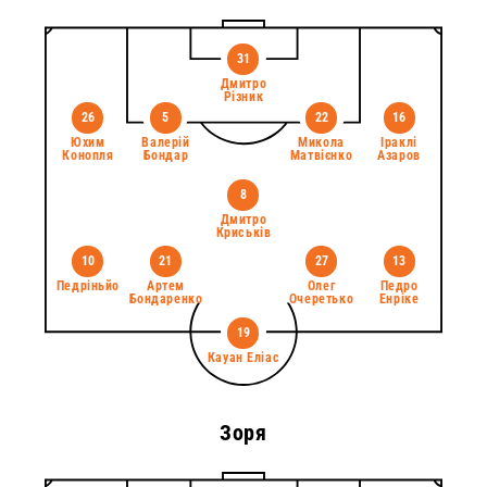
31
Дмитро
Різник
26
5
22
16
Юхим
Валерій
Микола
Іраклі
Конопля
Бондар
Матвієнко
Азаров
8
Дмитро
Криськів
10
21
27
13
Педріньйо
Артем
Олег
Педро
Бондаренко
Очеретько
Енріке
19
Кауан Еліас
Зоря