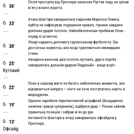
Після прострілу від Проспера захисник Рустав ледь не зрізав
36'
м`яч у власні ворота.
Атака Шахтаря завершилася падінням Марлона Гомеса.
33'
Арбітр не зафіксував порушення правил, гірники завдали
декілька ударів поспіль. Найнебезпечніше пробивав Еліас -
поряд зі штангою.
Лікарі надають допомогу грузинському футболісту. Гра
30'
достатньо коректна, але іноді трапляються невимушені
стики.
Назарина виконав два поспіль кутових, друга спроба
25'
завершилась дальнім ударом Педріньйо - вище воріт.
Кутовий
Поки в нашому матчі не багато небезпечних моментів, але
22'
відчувається напруга — ніхто не хоче поступатись навіть в
мікродуелях.
Грузини заробили перспективний штрафний (Бондаренко
19'
зачепив гравця суперників), відбувся удар — Різник зайняв
правильну позицію і забрав м`яч до рук.
Активність Шахтаря в атаці завершилась офсайдом у
13'
Проспера.
Офсайд