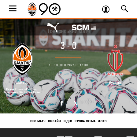
Товариський матч
3 - 0
13 ЛЮТОГО 2026 Р. 16:00
Шахтар
Руставі
Кауан Еліас (45) Єгор
Назарина (66) Кауан Еліас
(89)
ПРО МАТЧ
ОНЛАЙН
ВІДЕО
ІГРОВА СХЕМА
ФОТО