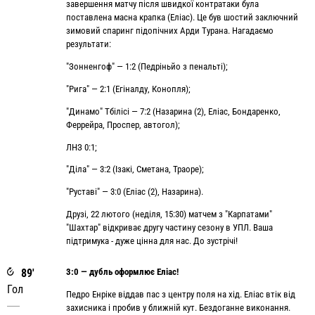
завершення матчу після швидкої контратаки була
поставлена масна крапка (Еліас). Це був шостий заключний
зимовий спаринг підопічних Арди Турана. Нагадаємо
результати:
"Зонненгоф" — 1:2 (Педріньйо з пенальті);
"Рига" — 2:1 (Егіналду, Конопля);
"Динамо" Тбілісі — 7:2 (Назарина (2), Еліас, Бондаренко,
Феррейра, Проспер, автогол);
ЛНЗ 0:1;
"Діла" — 3:2 (Ізакі, Сметана, Траоре);
"Руставі" — 3:0 (Еліас (2), Назарина).
Друзі, 22 лютого (неділя, 15:30) матчем з "Карпатами"
"Шахтар" відкриває другу частину сезону в УПЛ. Ваша
підтримука - дуже цінна для нас. До зустрічі!
89'
3:0 — дубль оформлює Еліас!
Гол
Педро Енріке віддав пас з центру поля на хід. Еліас втік від
захисника і пробив у ближній кут. Бездоганне виконання.