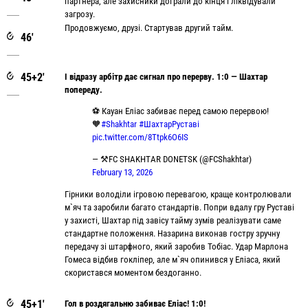
партнера, але захисники дограли до кінця і ліквідували
загрозу.
Продовжуємо, друзі. Стартував другий тайм.
46'
45+2'
І відразу арбітр дає сигнал про перерву. 1:0 — Шахтар
попереду.
⚽️ Кауан Еліас забиває перед самою перервою!
🧡
#Shakhtar
#ШахтарРуставі
pic.twitter.com/8Ttpk6O6IS
— ⚒FC SHAKHTAR DONETSK (@FCShakhtar)
February 13, 2026
Гірники володіли ігровою перевагою, краще контролювали
м`яч та заробили багато стандартів. Попри вдалу гру Руставі
у захисті, Шахтар під завісу тайму зумів реалізувати саме
стандартне положення. Назарина виконав гостру зручну
передачу зі штарфного, який заробив Тобіас. Удар Марлона
Гомеса відбив гокліпер, але м`яч опинився у Еліаса, який
скористався моментом бездоганно.
45+1'
Гол в роздягальню забиває Еліас! 1:0!