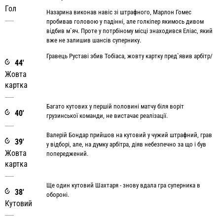
Гол
Назарина виконав навіс зі штрафного, Марлон Гомес
пробивав головою у падінні, але голкіпер якимось дивом
відбив м`яч. Проте у потрбіному місці знаходився Еліас, який
вже не залишив шансів супернику.
Гравець Руставі збив Тобіаса, жовту картку пред`явив арбітр/
44'
Жовта
картка
Багато кутових у першій половині матчу біля воріт
40'
грузинської команди, не вистачає реалізації.
Валерій Бондар прийшов на кутовий у чужий штрафний, грав
39'
у відборі, але, на думку арбітра, діяв небезпечно за що і був
Жовта
попереджений.
картка
Ще один кутовий Шахтаря - знову вдала гра суперника в
38'
обороні.
Кутовий