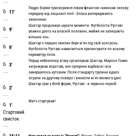
Педро Енріке прискорився лівим флангом і виконав силову
11'
передачу від лицьової лінії - Еліаса випереджають
захисники.
Шахтар продовжує шукати моменти. Футболісти Руставі
9'
уважно діють на власній половині, майже не залишають
вільних зон.
Шахтар з перших хвилин бере м`яч під свій контроль.
6'
Футболісти Руставі намагаються пресингувати по всьому
периметру поля.
Першу небезпечну атаку організував Шахтар. Марлон Гомес
3'
загрожував воротам, але суперник відбився і все
завершилось кутовим. Після стандарту грузини вдало
зіграли на другому поверсі і винесли м`яч якомога далі.
Шахтар грає у білій формі, Руставі - в червоно-чорній.
2'
Матч стартував!
1'
Стартовий
свисток
Наш склад на матч із "Руставі":
Різник, Тобіас, Бондар,