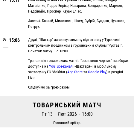
15:11
Матвієнко, Педро Енріке, Назарина, Бондаренко, Марлон,
Педріньйо, Проспер, Кауан Еліас.
Запасні:
Баглай, Милокост, Швед, Зубрій, Бундаш, Цуканов,
Петрук.
15:06
Друзі, "Шахтар" завершує зимову підготовку у Туреччині
контрольним поєдинком з грузинським клубом "Руставі".
Початок матчу — о 16:00.
Трансляція товариських матчів "оранжево-чорних" на зборах
доступна на
YouTube-каналі
«Шахтаря» і в мобільному
застосунку FC Shakhtar (
App Store
та
Google Play
) в розділі
Live.
Слідкуймо за грою разом!
ТОВАРИСЬКИЙ МАТЧ
Пт 13
Лют 2026
16:00
•
•
Головний арбітр: