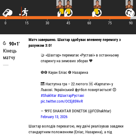
|
|
|
|
|
|
|
0
15
30
45
60
75
90
Матч завершено. Шахтар здобуває впевнену перемогу з
90+1'
рахунком 3:0!
Кінець
🤝 «Шахтар» перемагає «Руставі» в останньому
матчу
спарингу на зимових зборах 🧡
⚽️⚽️ Кауан Еліас ⚽️ Назарина
🔜 Наступна гра – 22 лютого 🆚 «Карпати» у
Львові. Український футбол повертається! 😍
#Shakhtar
#ШахтарРуставі
pic.twitter.com/OCEj859ivR
— ⚒FC SHAKHTAR DONETSK (@FCShakhtar)
February 13, 2026
Шахтар володів перевагою, яку двічі реалізував завдяки
стандартним положенням (Еліас, Назарина), а під