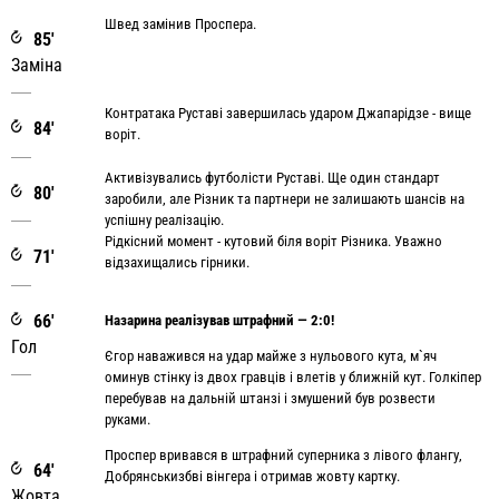
Швед замінив Проспера.
85'
Заміна
Контратака Руставі завершилась ударом Джапарідзе - вище
84'
воріт.
Активізувались футболісти Руставі. Ще один стандарт
80'
заробили, але Різник та партнери не залишають шансів на
успішну реалізацію.
Рідкісний момент - кутовий біля воріт Різника. Уважно
71'
відзахищались гірники.
66'
Назарина реалізував штрафний — 2:0!
Гол
Єгор наважився на удар майже з нульового кута, м`яч
оминув стінку із двох гравців і влетів у ближній кут. Голкіпер
перебував на дальній штанзі і змушений був розвести
руками.
Проспер вривався в штрафний суперника з лівого флангу,
64'
Добрянськизбві вінгера і отримав жовту картку.
Жовта