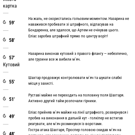
картка
На жаль, не скористались гольовим моментом. Назарина не
59'
наважився пробивати зі штрафного, відпасував на
Бондаренка, але здалося, що Артем не очікував цього.
Еліас заробив штрафний прямо по центру воріт!
58'
Назарина виконав кутовий з правого флангу — небезпечно,
57'
але грузини все ж вибили м`яч.
Кутовий
Шахтар продовжує контролювати м`яч та шукати слабкі
55'
місця у захисті.
Руставі майже не переходить на половину поля Шахтаря.
51'
Активно другий тайм розпочали гірники.
Еліас прийняв м`яч майже на лінії штрафного, розвернувся і
49'
пробив на виконання в дальній кут - голкіпер не встигав
реагувати, але м`яч розминувся із воротами.
Гостра атака Шахтаря, Проспер головою скидав м`яч на
48'