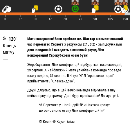
|
|
|
|
|
|
|
|
|
0
15
30
45
60
75
90
105
120
120'
Матч завершено! Вони зробили це. Шахтар в компенсований
час перемагає Серветт з рахунком 2:1, 3:2 - за підсумками
Кінець
двох поєдинків і виходить в основний раунд Ліги
матчу
конференцій! Єврокубковій осені бути!
Жеребкування Ліги конференцій відбудеться вже сьогодні,
29 серпня. А найближчий матч улюблена команда проведе
вже у неділю, 31 серпня. В 4 турі УПЛ "оранжево-чорні"
прийматимуть "Олександрію".
Друзі, дякуємо, що в цей вечір команда відчувала вашу
неймовірну підтримку! Далі буде ще цікавіше! До зустрічі.
⚒️ Перемога у Швейцарії! 🧡 «Шахтар» крокує
до основного етапу Ліги конференцій! ✅
⚽️ Кевін ⚽️ Кауан Еліас