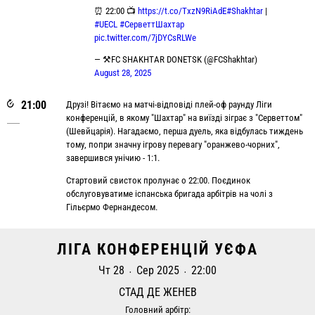
⏰ 22:00 📺
https://t.co/TxzN9RiAdE
#Shakhtar
|
#UECL
#СерветтШахтар
pic.twitter.com/7jDYCsRLWe
— ⚒FC SHAKHTAR DONETSK (@FCShakhtar)
August 28, 2025
21:00
Друзі! Вітаємо на матчі-відповіді плей-оф раунду Ліги
конференцій, в якому "Шахтар" на виїзді зіграє з "Серветтом"
(Шевйцарія). Нагадаємо, перша дуель, яка відбулась тиждень
тому, попри значну ігрову перевагу "оранжево-чорних",
завершився унічию - 1:1.
Стартовий свисток пролунає о 22:00. Поєдинок
обслуговуватиме іспанська бригада арбітрів на чолі з
Гільєрмо Фернандесом.
ЛІГА КОНФЕРЕНЦІЙ УЄФА
Чт 28
Сер 2025
22:00
•
•
СТАД ДЕ ЖЕНЕВ
Головний арбітр: