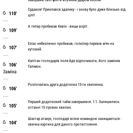
Судаков! Приклався здалеку - і знову було дуже близько від
110'
цілі!
А тепер пробивав Кевін - вище воріт.
109'
Еліас небезпечно пробивав, голкіпер перевів м'яч на
107'
кутовий.
Капітан господарів поля йде відпочивати, його замінив
106'
Галімон.
Заміна
Розпочалась друга додаткова 15-ти хвилинка.
106'
Перший додатковий тайм завершився. 1:1. Залишились
105'
останні 15 ігрових хвилин.
Шахтар атакує, господарі всією командою захищаються -
104'
звична картина для даного протистояння.