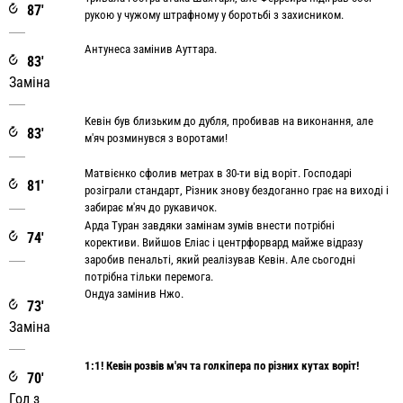
87'
рукою у чужому штрафному у боротьбі з захисником.
Антунеса замінив Ауттара.
83'
Заміна
Кевін був близьким до дубля, пробивав на виконання, але
83'
м'яч розминувся з воротами!
Матвієнко сфолив метрах в 30-ти від воріт. Господарі
81'
розіграли стандарт, Різник знову бездоганно грає на виході і
забирає м'яч до рукавичок.
Арда Туран завдяки замінам зумів внести потрібні
74'
корективи. Вийшов Еліас і центрфорвард майже відразу
заробив пенальті, який реалізував Кевін. Але сьогодні
потрібна тільки перемога.
Ондуа замінив Нжо.
73'
Заміна
1:1! Кевін розвів м'яч та голкіпера по різних кутах воріт!
70'
Гол з