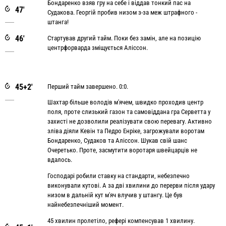
Бондаренко взяв гру на себе і віддав тонкий пас на
47'
Судакова. Георгій пробив низом з-за меж штрафного -
штанга!
46'
Стартував другий тайм. Поки без замін, але на позицію
центрфорварда зміщується Аліссон.
45+2'
Перший тайм завершено. 0:0.
Шахтар більше володів м'ячем, швидко проходив центр
поля, проте слизький газон та самовіддана гра Серветта у
захисті не дозволили реалізувати свою перевагу. Активно
зліва діяли Кевін та Педро Енріке, загрожували воротам
Бондаренко, Судаков та Аліссон. Шукав свій шанс
Очеретько. Проте, засмутити воротаря швейцарців не
вдалось.
Господарі робили ставку на стандарти, небезпечно
виконували кутові. А за дві хвилини до перерви після удару
низом в дальній кут м'яч влучив у штангу. Це був
найнебезпечніший момент.
45 хвилин пролетіло, рефері компенсував 1 хвилину.