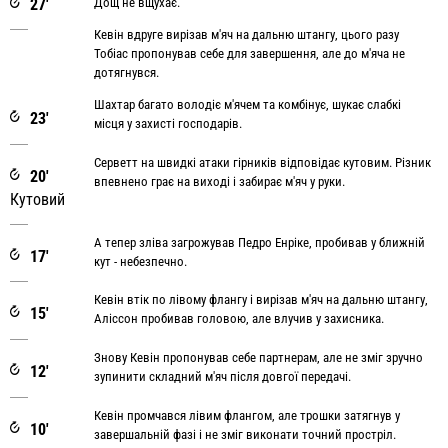
27'
Дощ не вщухає.
Кевін вдруге вирізав м'яч на дальню штангу, цього разу
Тобіас пропонував себе для завершення, але до м'яча не
дотягнувся.
Шахтар багато володіє м'ячем та комбінує, шукає слабкі
23'
місця у захисті господарів.
Серветт на швидкі атаки гірників відповідає кутовим. Різник
20'
впевнено грає на виході і забирає м'яч у руки.
Кутовий
А тепер зліва загрожував Педро Енріке, пробивав у ближній
17'
кут - небезпечно.
Кевін втік по лівому флангу і вирізав м'яч на дальню штангу,
15'
Аліссон пробивав головою, але влучив у захисника.
Знову Кевін пропонував себе партнерам, але не зміг зручно
12'
зупинити складний м'яч після довгої передачі.
Кевін промчався лівим флангом, але трошки затягнув у
10'
завершальній фазі і не зміг виконати точний простріл.