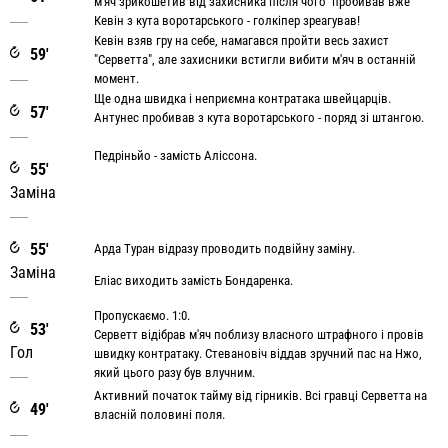
м'яч зрикошетив від захисника після чого пробивав вже
Кевін з кута воротарського - голкіпер зреагував!
Кевін взяв гру на себе, намагався пройти весь захист
59'
"Серветта", але захисники встигли вибити м'яч в останній
момент.
Ще одна швидка і неприємна контратака швейцарців.
57'
Антунес пробивав з кута воротарського - поряд зі штангою.
Педріньйо - замість Аліссона.
55'
Заміна
55'
Арда Туран відразу проводить подвійну заміну.
Заміна
Еліас виходить замість Бондаренка.
Пропускаємо. 1:0.
53'
Серветт відібрав м'яч поблизу власного штрафного і провів
Гол
швидку контратаку. Стевановіч віддав зручний пас на Нжо,
який цього разу був влучним.
Активний початок тайму від гірників. Всі гравці Серветта на
49'
власній половині поля.