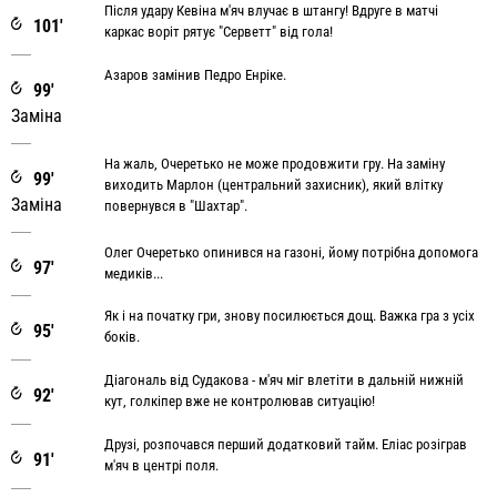
Після удару Кевіна м'яч влучає в штангу! Вдруге в матчі
101'
каркас воріт рятує "Серветт" від гола!
Азаров замінив Педро Енріке.
99'
Заміна
На жаль, Очеретько не може продовжити гру. На заміну
99'
виходить Марлон (центральний захисник), який влітку
Заміна
повернувся в "Шахтар".
Олег Очеретько опинився на газоні, йому потрібна допомога
97'
медиків...
Як і на початку гри, знову посилюється дощ. Важка гра з усіх
95'
боків.
Діагональ від Судакова - м'яч міг влетіти в дальній нижній
92'
кут, голкіпер вже не контролював ситуацію!
Друзі, розпочався перший додатковий тайм. Еліас розіграв
91'
м'яч в центрі поля.