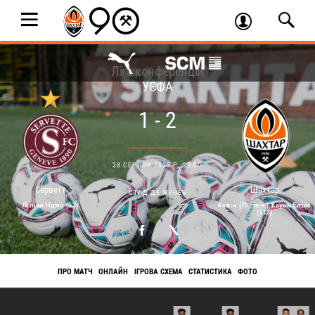
Ліга конференцій
УЄФА
1 - 2
28 СЕРПНЯ 2025 Р. 22:00
Серветт
Шахтар
СТАД ДЕ ЖЕНЕВ
Ліліан Нджо (53)
Кевін (70, пен.) Кауан Еліас
(113)
ПРО МАТЧ
ОНЛАЙН
ІГРОВА СХЕМА
СТАТИСТИКА
ФОТО