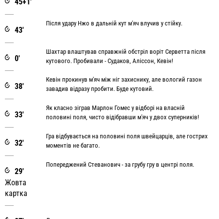
45+1'
Після удару Нжо в дальній кут м'яч влучив у стійку.
43'
Шахтар влаштував справжній обстріл воріт Серветта після
0'
кутового. Пробивали - Судаков, Аліссон, Кевін!
Кевін прокинув м'яч між ніг захиснику, але вологий газон
38'
завадив відразу пробити. Буде кутовий.
Як класно зіграв Марлон Гомес у відборі на власній
33'
половині поля, чисто відібравши м'яч у двох суперників!
Гра відбувається на половині поля швейцарців, але гострих
32'
моментів не багато.
Попереджений Стеванович - за грубу гру в центрі поля.
29'
Жовта
картка