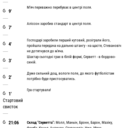
М'яч переважно перебуває в центрі поля.
9'
Аліссон заробив стандарт в центрі поля.
7'
Господарі заробили перший кутовий, розіграли його,
4'
пройшла передача на дальню штангу - на щастя, Стевановіч
не дотягнувся до м'яча.
Шахтар сьогодні грає в білій формі, Серветт - в бордово-
3'
синій.
Дуже сильний дощ, вологе поле, до якого футболістам
2'
потрібно буде пристосуватись.
Гра стартувала!
1'
Стартовий
свисток
21:06
Склад "Серветта":
Молл, Маньін, Бронн, Барон, Мазіку,
Фомба, Конья, Антунеш, Стевановіч, Нжо, Мраз.