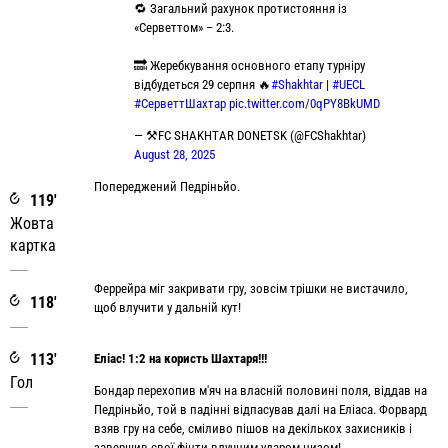
🔁 Загальний рахунок протистояння із
«Серветтом» – 2:3.
🔜 Жеребкування основного етапу турніру
відбудеться 29 серпня 🔥
#Shakhtar
|
#UECL
#СерветтШахтар
pic.twitter.com/0qPY8BkUMD
— ⚒FC SHAKHTAR DONETSK (@FCShakhtar)
August 28, 2025
Попереджений Педріньйо.
119'
Жовта
картка
Феррейра міг закривати гру, зовсім трішки не вистачило,
118'
щоб влучити у дальній кут!
113'
Еліас! 1:2 на користь Шахтаря!!!
Гол
Бондар перехопив м'яч на власній половині поля, віддав на
Педріньйо, той в падінні відпасував далі на Еліаса. Форвард
взяв гру на себе, сміливо пішов на декількох захисників і
завершив свої фінти влучним ударом низом!