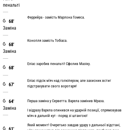
пенальті
Феррейра - замість Марлона Гомеса.
68'
Заміна
Конопля замість Тобіаса.
68'
Заміна
Еліас заробив пенальті! Сфолив Мазіку.
68'
Еліас підсік м'яч над голкіпером, але захисник встиг
67'
підстрахувати свого воротаря!
64'
Перша заміна у Серветта. Варела замінив Мраза.
Заміна
І відразу Варела опинився на ударній позиції, спрямовував
м'яч в дальній кут - поряд зі штангою!
Який момент! Очеретько завдав удару з дальньої відстані,
61'