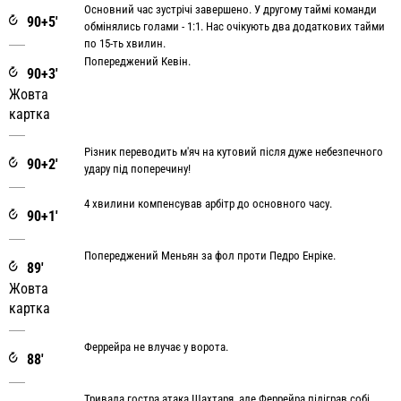
Основний час зустрічі завершено. У другому таймі команди
90+5'
обмінялись голами - 1:1. Нас очікують два додаткових тайми
по 15-ть хвилин.
Попереджений Кевін.
90+3'
Жовта
картка
Різник переводить м'яч на кутовий після дуже небезпечного
90+2'
удару під поперечину!
4 хвилини компенсував арбітр до основного часу.
90+1'
Попереджений Меньян за фол проти Педро Енріке.
89'
Жовта
картка
Феррейра не влучає у ворота.
88'
Тривала гостра атака Шахтаря, але Феррейра підіграв собі