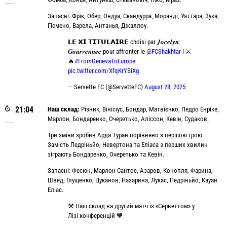
Запасні: Фрік, Обер, Ондуа, Скандурра, Моранді, Уаттара, Зука,
Гіємено, Варела, Антанья, Джаллоу.
𝗟𝗘 𝗫𝗜 𝗧𝗜𝗧𝗨𝗟𝗔𝗜𝗥𝗘 choisi par 𝑱𝒐𝒄𝒆𝒍𝒚𝒏
𝑮𝒐𝒖𝒓𝒗𝒆𝒏𝒏𝒆𝒄 pour affronter le
@FCShakhtar
! ⚔️
🔥
#FromGenevaToEurope
pic.twitter.com/XfqKrYBiXg
— Servette FC (@ServetteFC)
August 28, 2025
21:04
Наш склад:
Різник, Вінісіус, Бондар, Матвієнко, Педро Енріке,
Марлон, Бондаренко, Очеретько, Аліссон, Кевін, Судаков.
Три зміни зробив Арда Туран порівняно з першою грою.
Замість Педріньйо, Невертона та Еліаса з перших хвилин
зіграють Бондаренко, Очеретько та Кевін.
Запасні: Фесюн, Марлон Сантос, Азаров, Конопля, Фарина,
Швед, Глущенко, Цуканов, Назарина, Лукас, Педріньйо, Кауан
Еліас.
⚒️ Наш склад на другий матч із «Серветтом» у
Лізі конференцій 🧡