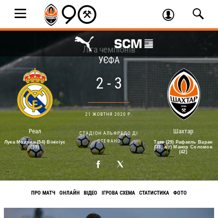
Ліга чемпіонів
УЄФА
2 - 3
21 ЖОВТНЯ 2020 Р.
Реал
Шахтар
СТАДIОН АЛЬФРЕДО ДI
СТЕФАНО
Лука Модрич (54) Вінісіус
Тете (29) Рафаель Варан
(59)
(33, а/г) Манор Соломон
(42)
ПРО МАТЧ
ОНЛАЙН
ВІДЕО
ІГРОВА СХЕМА
СТАТИСТИКА
ФОТО