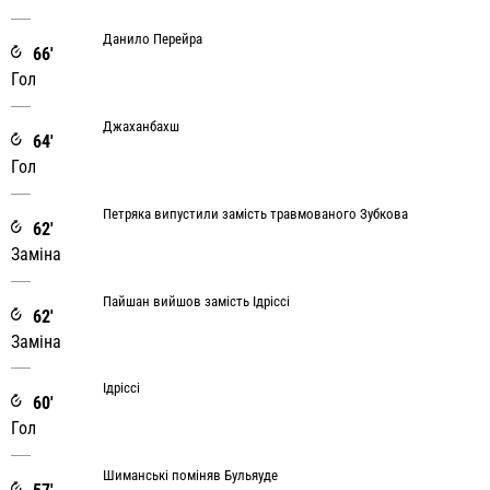
Данило Перейра
66'
Гол
Джаханбахш
64'
Гол
Петряка випустили замість травмованого Зубкова
62'
Заміна
Пайшан вийшов замість Ідріссі
62'
Заміна
Ідріссі
60'
Гол
Шиманські поміняв Бульяуде