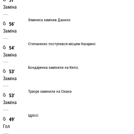
57'
Заміна
Хіменеса замінив Данило
56'
Заміна
Степаненко поступився місцем Назарині
54'
Заміна
Бондаренка замінили на Келсі.
53'
Заміна
Траоре замінили на Сікана
53'
Заміна
Ідріссі
49'
Гол