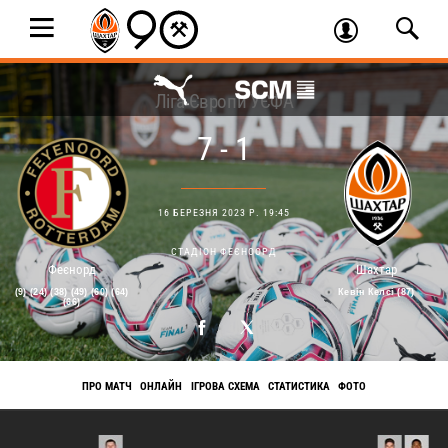
Ліга Європи УЄФА
7 - 1
16 БЕРЕЗНЯ 2023 Р. 19:45
СТАДІОН ФЕЄНООРД
Феєнорд
Шахтар
(9) (24) (38) (49) (60) (64)
Кевін Келсі (87)
(66)
ПРО МАТЧ
ОНЛАЙН
ІГРОВА СХЕМА
СТАТИСТИКА
ФОТО