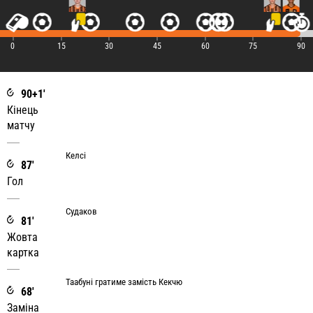
|
|
|
|
|
|
|
0
15
30
45
60
75
90
90+1'
Кінець
матчу
Келсі
87'
Гол
Судаков
81'
Жовта
картка
Таабуні гратиме замість Кекчю
68'
Заміна