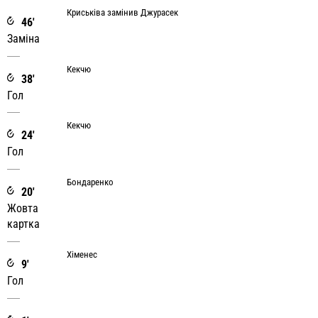
Криськіва замінив Джурасек
46'
Заміна
Кекчю
38'
Гол
Кекчю
24'
Гол
Бондаренко
20'
Жовта
картка
Хіменес
9'
Гол