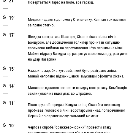
21'
Повертається Тарас на поле, все гаразд.
19'
Медики надають допомогу Степаненку. Капітан тримається
за праве стегно.
17'
Швидка контратака Шахтаря, Сікан втікав віч-на-віч із
Бандурою, але досвідчений голкіпер прочитав ситуацію,
своєчасно вийшов на перехоплення і був першим на м'ячі.
Майже відразу Бандура ще раз рятує свою команду, реагуючи
на удар Назарини!
15'
Назарина заробив кутовий, який було розіграно зліва.
Минай непогано відзахищався, змусивши сфолити Сікана.
14'
Минаю не вдалося провести швидку контратаку. Комбінація
захлинулася на підступах до штрафної.
11'
Після зручної передачі Кащука зліва, Сікан без перешкод
пробивав головою з лінії воротарської - над поперечиною!
Перший по-справжньому гольовий момент.
10'
Чергова спроба "оранжево-чорних" провести атаку
завершилась потраплянням м'яча в руку Криськіву.