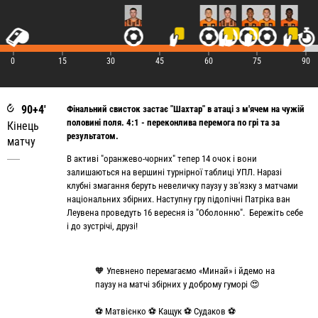
|
|
|
|
|
|
|
0
15
30
45
60
75
90
90+4'
Фінальний свисток застає "Шахтар" в атаці з м'ячем на чужій
половині поля. 4:1 - переконлива перемога по грі та за
Кінець
результатом.
матчу
В активі "оранжево-чорних" тепер 14 очок і вони
залишаються на вершині турнірної таблиці УПЛ. Наразі
клубні змагання беруть невеличку паузу у зв'язку з матчами
національних збірних. Наступну гру підопічні Патріка ван
Леувена проведуть 16 вересня із "Оболонню". Бережіть себе
і до зустрічі, друзі!
🧡 Упевнено перемагаємо «Минай» і йдемо на
паузу на матчі збірних у доброму гуморі 😍
⚽️ Матвієнко ⚽️ Кащук ⚽️ Судаков ⚽️