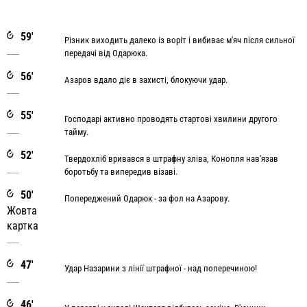
59'
Різник виходить далеко із воріт і вибиває м'яч після сильної
передачі від Одарюка.
56'
Азаров вдало діє в захисті, блокуючи удар.
55'
Господарі активно проводять стартові хвилини другого
тайму.
52'
Твердохліб вривався в штрафну зліва, Конопля нав'язав
боротьбу та випередив візаві.
50'
Попереджений Одарюк - за фол на Азарову.
Жовта
картка
47'
Удар Назарини з лінії штрафної - над поперечиною!
46'