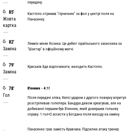
передачу.
85'
Кастілло отримав "гірчичник" за фол у центрі поля на
Жовта
Панасенку.
картка
82'
Лемкін міняє Козика. Це дебют ізраїльського захисника за
Заміна
"Шахтар" в офіційному матчі.
79'
Криськів йде відпочивати, виходить Кастілло.
Заміна
78'
В'юнник - 4:1!
Гол
Після передачі зліва, Келсі ударом з другого поверху впритул
розстрілював голкіпера. Бандура дивом зреагував, але на
добиванні першим був В'юнник, який довершив гольову
справу. 1 гол+2 ассисти у Богдана після виходу на заміну.
Панасенко грає замість Кравчука. Підсилює атаку тренер