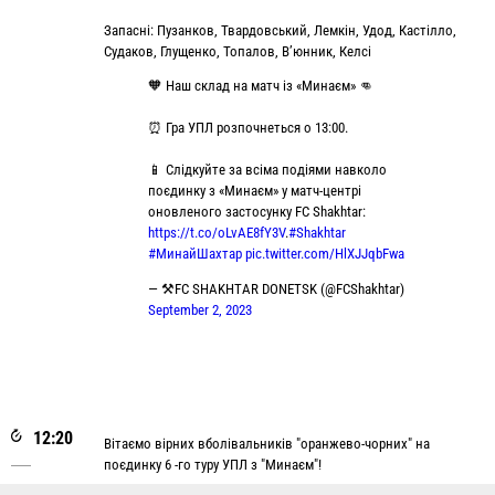
Запасні: Пузанков, Твардовський, Лемкін, Удод, Кастілло,
Судаков, Глущенко, Топалов, В’юнник, Келсі
🧡 Наш склад на матч із «Минаєм» 👊
⏰ Гра УПЛ розпочнеться о 13:00.
📱 Слідкуйте за всіма подіями навколо
поєдинку з «Минаєм» у матч-центрі
оновленого застосунку FC Shakhtar:
https://t.co/oLvAE8fY3V
.
#Shakhtar
#МинайШахтар
pic.twitter.com/HlXJJqbFwa
— ⚒FC SHAKHTAR DONETSK (@FCShakhtar)
September 2, 2023
12:20
Вітаємо вірних вболівальників "оранжево-чорних" на
поєдинку 6 -го туру УПЛ з "Минаєм"!