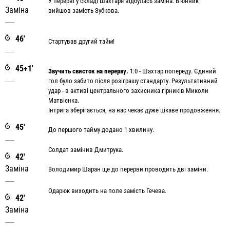
У перерві у складі Шахтаря відбулась заміна. В'юнник
Заміна
вийшов замість Зубкова.
46'
Стартував другий тайм!
45+1'
Звучить свисток на перерву.
1:0 - Шахтар попереду. Єдиний
гол було забито після розіграшу стандарту. Результативний
удар - в активі центрального захисника гірників Миколи
Матвієнка.
Інтрига зберігається, на нас чекає дуже цікаве продовження.
45'
До першого тайму додано 1 хвилину.
Солдат замінив Дмитрука.
42'
Заміна
Володимир Шаран ще до перерви проводить дві заміни.
Одарюк виходить на поле замість Гечева.
42'
Заміна