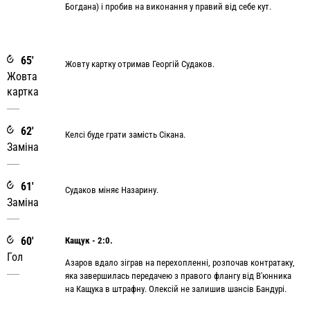
Богдана) і пробив на виконання у правий від себе кут.
65'
Жовту картку отримав Георгій Судаков.
Жовта
картка
62'
Келсі буде грати замість Сікана.
Заміна
61'
Cудаков міняє Назарину.
Заміна
60'
Кащук - 2:0.
Гол
Азаров вдало зіграв на перехопленні, розпочав контратаку,
яка завершилась передачею з правого флангу від В'юнника
на Кащука в штрафну. Олексій не залишив шансів Бандурі.