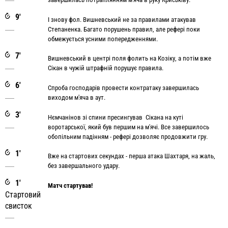
9'
І знову фол. Вишневський не за правилами атакував
Степаненка. Багато порушень правил, але рефері поки
обмежується усними попередженнями.
7'
Вишневський в центрі поля фолить на Козіку, а потім вже
Сікан в чужій штрафній порушує правила.
6'
Спроба господарів провести контратаку завершилась
виходом м'яча в аут.
3'
Нємчанінов зі спини пресингував Сікана на куті
воротарської, який був першим на м'ячі. Все завершилось
обопільним падінням - рефері дозволяє продовжити гру.
1'
Вже на стартових секундах - перша атака Шахтаря, на жаль,
без завершального удару.
1'
Матч стартував!
Стартовий
свисток