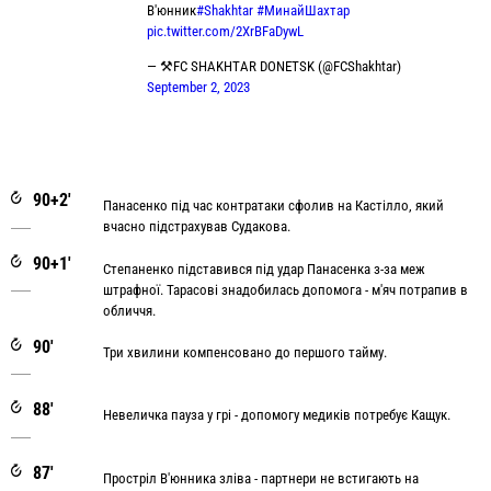
В'юнник
#Shakhtar
#МинайШахтар
pic.twitter.com/2XrBFaDywL
— ⚒FC SHAKHTAR DONETSK (@FCShakhtar)
September 2, 2023
90+2'
Панасенко під час контратаки сфолив на Кастілло, який
вчасно підстрахував Судакова.
90+1'
Степаненко підставився під удар Панасенка з-за меж
штрафної. Тарасові знадобилась допомога - м'яч потрапив в
обличчя.
90'
Три хвилини компенсовано до першого тайму.
88'
Невеличка пауза у грі - допомогу медиків потребує Кащук.
87'
Простріл В'юнника зліва - партнери не встигають на