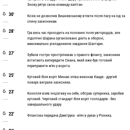
Знову рятує свою команду капітан.
30'
Козік не дозволив Вишневському втекти після пасу на хід за
спину захисникам.
28'
Гра весь час проходить на половині поля ужгородців, але
підопічні Шарана організовано діють в обороні,
максимально ускладнюючи завдання Шахтарю.
27'
Зубков гостро прострілював з правого флангу, захисники
встигають випередити Сікана, який вже був готовий
переправити м'яч у ворота.
25'
Кутовий біля воріт Минаю зліва виконав Кащук - другий
поверх виграли захисники.
23'
Конопля взяв ініціативу на себе, обіграв суперника, заробив
кутовий. Черговий стандарт біля воріт господарів - без
завершального удару.
22'
Флангова передача Дмитрука - м'яч в руках у Різника.