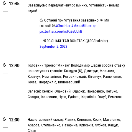
12:45
Завершуємо передматчеву розминку, готовність - номер
один!
💪 Останні приготування завершено 👊 Ми –
готові! ⚒
#Shakhtar
#МинайШахтар
pic.twitter.com/ks9pZeUUhB
— ⚒FC SHAKHTAR DONETSK (@FCShakhtar)
September 2, 2023
12:40
Головний тренер "Минаю" Володимир Шаран зробив ставку
на наступних гравців: Бандура (К), Дмитрук, Мельник,
Кравчук, Нємчанінов, Рогозинський, Вітенчук, Ралюченко,
Гечев, Твердохліб, Вишневський
Запасні: Кемкін, Ольховий, Одарюк, Панасенко, Петько,
Солдат, Колесник, Чуєв, Гунічев, Кораблін, Голуб, Ременяк
12:30
Наш стартовий склад: Різник, Конопля, Козік, Матвієнко,
Азаров, Степаненко, Назарина, Криськів, Зубков, Кащук,
Сікан