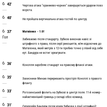
42'
Чергова атака "оранжево-чорних" завершується ударом повз
ворота.
40'
Не пройшла вертикальна атака гостей по центру.
37'
Матвієнко - 1:0!
Гол
Забиваємо після стандарту
.
Зубков виконав навіс зі
штрафного з права, після серії рикошетів, м'яч відскочив до
Матвієнка, який метрів з 12-ти пробив точно у лівий від себе
кут. Бандура не встиг зреагувати.
36'
Конопля заробляє стандарт на правому фланзі атаки.
35'
Захисники Минаю переривають простріл Коноплі з правого
флангу.
33'
Рогозинський фолить на Зубкові в центрі поля. 11-й номер -
найактивніший гравець у складі обох команд.
31'
Суперсейв Бандури після удару Зубкова з лінії штрафної!