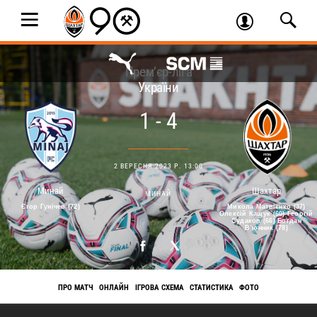
Прем’єр-ліга
України
1 - 4
2 ВЕРЕСНЯ 2023 Р. 13:00
Минай
Шахтар
МИНАЙ
Єгор Гунічев (72)
Микола Матвієнко (37)
Олексій Кащук (60) Георгій
Судаков (66) Богдан
В᾽юнник (78)
ПРО МАТЧ
ОНЛАЙН
ІГРОВА СХЕМА
СТАТИСТИКА
ФОТО