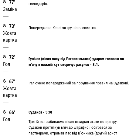
77'
господарів.
Заміна
73'
Попереджено Келсі за гру після свистка.
Жовта
картка
72'
Гунічев (після пасу від Рогозинського) ударом головою по
Гол
м'ячу в нижній кут скорочує рахунок - 3:1.
67'
Ралючнко попереджений за порушення правил на Судакові.
Жовта
картка
66'
Cудаков - 3:0!
Гол
Третій гол забиваємо після швидкої атаки по центру.
Судаков протягнув м'яч до штрафної, обігрався за
партнерами, отримав пас від В'юнника (другий асист