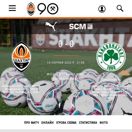
Ліга Європи УЄФА
0 - 0
14 СЕРПНЯ 2025 Р. 21:00
МІСЬКИЙ СТАДІОН ІМЕНІ
ГЕНРИКА РЕЙМАНА
Шахтар
Панатінаїкос
Невертон (121, пен.) Артем
Даніель Манчіні (121, пен.)
Бондаренко (121, пен.)
Анасс Зарурі (121, пен.)
Вінісіус Тобіас (121, пен.)
Александер Єремєєв (121,
пен.) Янніс Коцірас (121,
пен.)
ПРО МАТЧ
ОНЛАЙН
ІГРОВА СХЕМА
СТАТИСТИКА
ФОТО