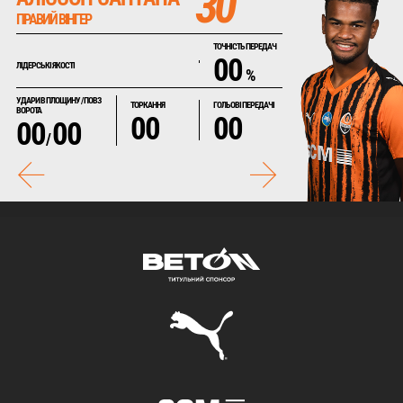
30
ПРАВИЙ ВІНГЕР
ТОЧНІСТЬ ПЕРЕДАЧ
00
ЛІДЕРСЬКІ ЯКОСТІ
%
УДАРИ В ПЛОЩИНУ / ПОВЗ
ТОРКАННЯ
ГОЛЬОВІ ПЕРЕДАЧІ
ВОРОТА
00
00
00
00
/