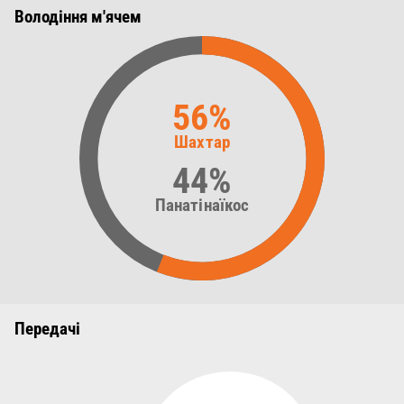
Володіння м'ячем
56%
Шахтар
44%
Панатінаїкос
Передачі