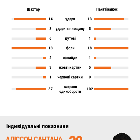
Шахтар
Панатінаїкос
14
удари
13
3
удари в площину
5
6
кутові
1
13
фоли
18
2
офсайди
1
3
жовті картки
5
1
червоні картки
0
виграно
87
102
єдиноборств
Iндивідуальні показники
АЛІССОН САНТАНА