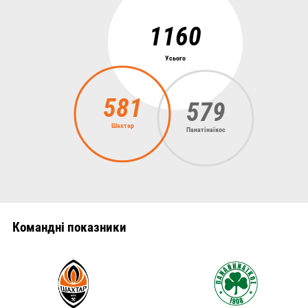
1160
Усього
581
579
Шахтар
Панатінаїкос
Командні показники