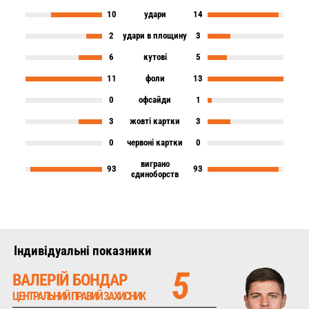
10
удари
14
2
удари в площину
3
6
кутові
5
11
фоли
13
0
офсайди
1
3
жовті картки
3
0
червоні картки
0
виграно
93
93
єдиноборств
Iндивідуальні показники
5
ВАЛЕРІЙ БОНДАР
ЦЕНТРАЛЬНИЙ ПРАВИЙ ЗАХИСНИК