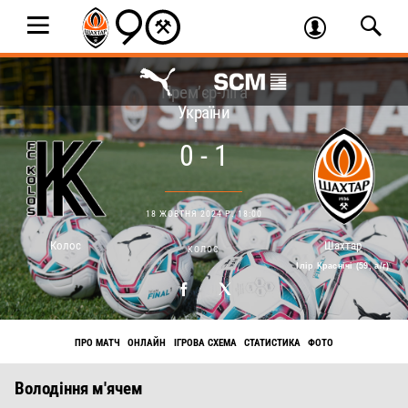
Прем’єр-ліга
України
0 - 1
18 ЖОВТНЯ 2024 Р. 18:00
Колос
Шахтар
КОЛОС
Ілір Краснічі (59, а/г)
ПРО МАТЧ
ОНЛАЙН
ІГРОВА СХЕМА
СТАТИСТИКА
ФОТО
Володіння м'ячем