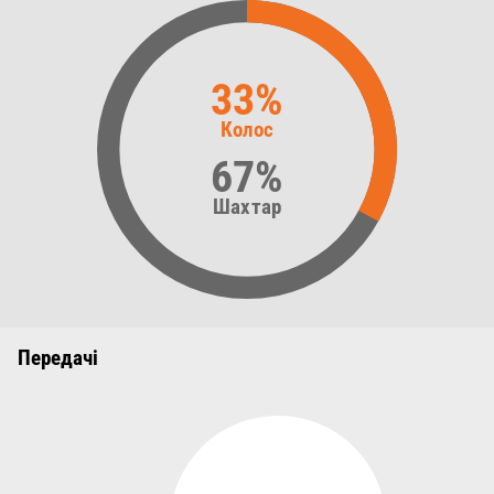
33%
Колос
67%
Шахтар
Передачі