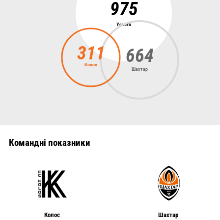
975
Усього
311
664
Колос
Шахтар
Командні показники
Колос
Шахтар