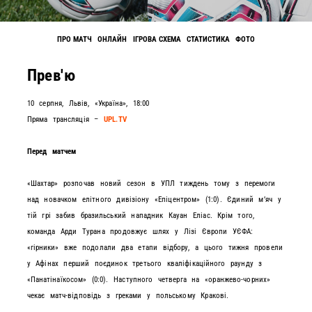
ПРО МАТЧ
ОНЛАЙН
ІГРОВА СХЕМА
СТАТИСТИКА
ФОТО
Прев'ю
10 серпня, Львів, «Україна», 18:00
Пряма трансляція –
UPL.TV
Перед матчем
«Шахтар» розпочав новий сезон в УПЛ тиждень тому з перемоги
над новачком елітного дивізіону «Епіцентром» (1:0). Єдиний мʼяч у
тій грі забив бразильський нападник Кауан Еліас. Крім того,
команда Арди Турана продовжує шлях у Лізі Європи УЄФА:
«гірники» вже подолали два етапи відбору, а цього тижня провели
у Афінах перший поєдинок третього кваліфікаційного раунду з
«Панатінаїкосом» (0:0). Наступного четверга на «оранжево-чорних»
чекає матч-відповідь з греками у польському Кракові.