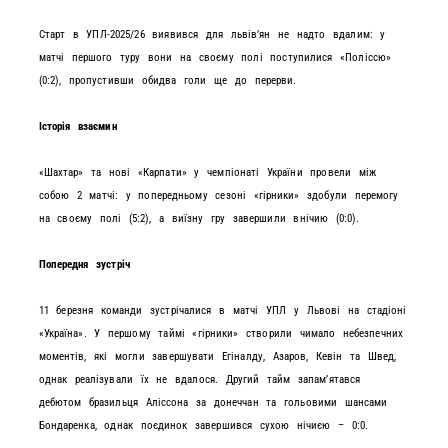
Старт в УПЛ-2025/26 виявився для львівʼян не надто вдалим: у
матчі першого туру вони на своєму полі поступилися «Поліссю»
(0:2), пропустивши обидва голи ще до перерви.
Історія взаємин
«Шахтар» та нові «Карпати» у чемпіонаті України провели між
собою 2 матчі: у попередньому сезоні «гірники» здобули перемогу
на своєму полі (5:2), а виїзну гру завершили внічию (0:0).
Попередня зустріч
11 березня команди зустрічалися в матчі УПЛ у Львові на стадіоні
«Україна». У першому таймі «гірники» створили чимало небезпечних
моментів, які могли завершувати Егіналду, Азаров, Кевін та Швед,
однак реалізували їх не вдалося. Другий тайм запамʼятався
дебютом бразильця Аліссона за донеччан та гольовими шансами
Бондаренка, однак поєдинок завершився сухою нічиєю – 0:0.