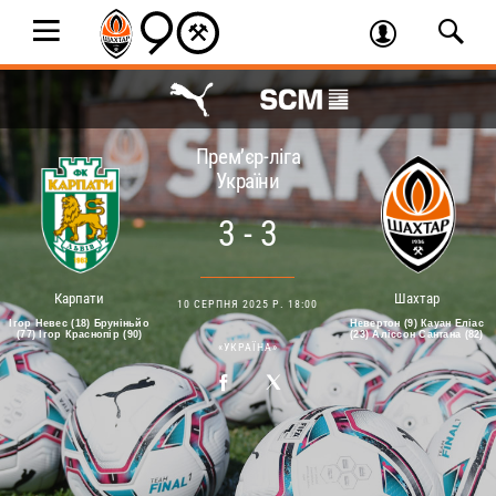
Прем’єр-ліга
України
3 - 3
Карпати
Шахтар
10 СЕРПНЯ 2025 Р. 18:00
Ігор Невес (18) Бруніньйо
Невертон (9) Кауан Еліас
(77) Ігор Краснопір (90)
(23) Аліссон Сантана (82)
«УКРАЇНА»