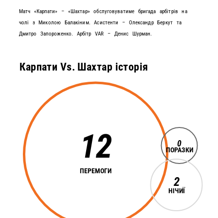
Матч «Карпати» – «Шахтар» обслуговуватиме бригада арбітрів на
чолі з Миколою Балакіним. Асистенти – Олександр Беркут та
Дмитро Запороженко. Арбітр VAR – Денис Шурман.
Карпати Vs. Шахтар історія
12
0
ПОРАЗКИ
ПЕРЕМОГИ
2
НІЧИЇ