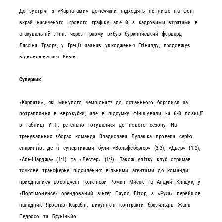
До зустрічі з «Карпатами» донеччани підходять не лише на фоні
вкрай насиченого ігрового графіку, але й з кадровими втратами в
атакувальній лінії: через травму вибув буркінійський форвард
Лассіна Траоре, у Греції зазнав ушкодження Егіналду, продовжує
відновлюватися Кевін.
Суперник
«Карпати», які минулого чемпіонату до останнього боролися за
потрапляння в єврокубки, але в підсумку фінішували на 6-й позиції
в таблиці УПЛ, ретельно готувалися до нового сезону. На
тренувальних зборах команда Владислава Лупашка провела серію
спарингів, де її суперниками були «Вольфсбергер» (3:3), «Дьєр» (1:2),
«Аль-Шарджа» (1:1) та «Лестер» (1:2). Також улітку клуб отримав
точкове трансферне підсилення: вільними агентами до команди
приєдналися досвідчені голкіпери Роман Мисак та Андрій Кліщук, у
«Портімоненсе» орендований вінгер Пауло Вітор, з «Руха» перейшов
нападник Ярослав Карабін, викуплені контракти бразильців Жана
Педросо та Бруніньйо.