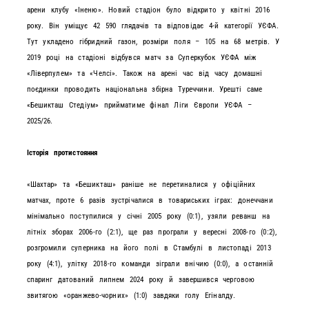
арени клубу «Іненю». Новий стадіон було відкрито у квітні 2016
року. Він уміщує 42 590 глядачів та відповідає 4-й категорії УЄФА.
Тут укладено гібридний газон, розміри поля – 105 на 68 метрів. У
2019 році на стадіоні відбувся матч за Суперкубок УЄФА між
«Ліверпулем» та «Челсі». Також на арені час від часу домашні
поєдинки проводить національна збірна Туреччини. Урешті саме
«Бешикташ Стедіум» прийматиме фінал Ліги Європи УЄФА –
2025/26.
Історія протистояння
«Шахтар» та «Бешикташ» раніше не перетиналися у офіційних
матчах, проте 6 разів зустрічалися в товариських іграх: донеччани
мінімально поступилися у січні 2005 року (0:1), узяли реванш на
літніх зборах 2006-го (2:1), ще раз програли у вересні 2008-го (0:2),
розгромили суперника на його полі в Стамбулі в листопаді 2013
року (4:1), улітку 2018-го команди зіграли внічию (0:0), а останній
спаринг датований липнем 2024 року й завершився черговою
звитягою «оранжево-чорних» (1:0) завдяки голу Егіналду.