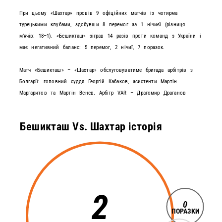
При цьому «Шахтар» провів 9 офіційних матчів із чотирма
турецькими клубами, здобувши 8 перемог за 1 нічиєї (різниця
мʼячів: 18–1). «Бешикташ» зіграв 14 разів проти команд з України і
має негативний баланс: 5 перемог, 2 нічиї, 7 поразок.
Матч «Бешикташ» – «Шахтар» обслуговуватиме бригада арбітрів з
Болгарії: головний суддя Георгій Кабаков, асистенти Мартін
Маргаритов та Мартін Венев. Арбітр VAR – Драгомир Драганов
Бешикташ Vs. Шахтар історія
2
0
ПОРАЗКИ