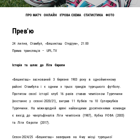
ПРО МАТЧ
ОНЛАЙН
ІГРОВА СХЕМА
СТАТИСТИКА
ФОТО
Прев'ю
24 липня, Стамбул, «Бешикташ Стедіум», 21:00
Пряма трансляція – UPL.TV
Історія та шлях до Ліги Європи
«Бешикташ» заснований 3 березня 1903 року в однойменному
районі Стамбула і є одним з трьох грандів турецького футболу.
Протягом своєї історії клуб 16 разів ставав чемпіоном Туреччини
(востаннє у сезоні-2020/21), виграв 11 Кубків та 10 Суперкубків
Туреччини. На міжнародній арені найвищими досягненнями команди
є вихід до чвертьфіналів Ліги чемпіонів (1987), Кубка УЄФА (2003)
та Ліги Європи (2017).
Сезон-2024/25 «Бешикташ» завершив на 4-му місці турецької