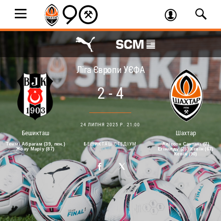
Ліга Європи УЄФА
2 - 4
24 ЛИПНЯ 2025 Р. 21:00
Бешикташ
Шахтар
БЕШИКТАШ СТЕДІУМ
Теммі Абрагам (39, пен.)
Аліссон Сантана (7)
Жоау Маріу (87)
Егіналду (28) Кевін (67)
Кевін (90)