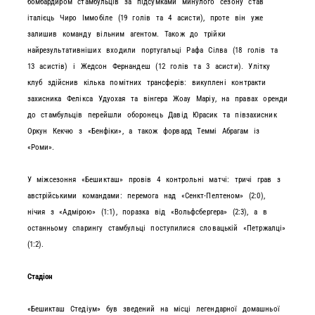
бомбардиром стамбульців за підсумками минулого сезону став
італієць Чиро Іммобіле (19 голів та 4 асисти), проте він уже
залишив команду вільним агентом. Також до трійки
найрезультативніших входили португальці Рафа Сілва (18 голів та
13 асистів) і Жедсон Фернандеш (12 голів та 3 асисти). Улітку
клуб здійснив кілька помітних трансферів: викуплені контракти
захисника Фелікса Удуохая та вінгера Жоау Маріу, на правах оренди
до стамбульців перейшли оборонець Давід Юрасик та півзахисник
Оркун Кекчю з «Бенфіки», а також форвард Теммі Абрагам із
«Роми».
У міжсезоння «Бешикташ» провів 4 контрольні матчі: тричі грав з
австрійськими командами: перемога над «Сенкт-Пелтеном» (2:0),
нічия з «Адмірою» (1:1), поразка від «Вольфсбергера» (2:3), а в
останньому спарингу стамбульці поступилися словацькій «Петржалці»
(1:2).
Стадіон
«Бешикташ Стедіум» був зведений на місці легендарної домашньої