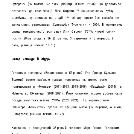
Суперліги (36 матчів, 62 очки, різниця мʼячів: 59–36), що дозволило
потрапити до кваліфікації Ліги Європи. У національному Кубку
стамбульці зупинилися на стадії 1/4 фіналу, проте без трофеїв не
залишилися, завоювавши Суперкубок Туреччини – 2024. В основному
раунді минулорічного розіграшу Ліги Європи УЄФА «чорні орли»
посіли 28-ме місце з 36 (8 матчів, 3 перемоги й 5 поразок, 9
очок, різниця мʼячів: 10–15).
Склад команди й лідери
Головним тренером «Бешикташа» є 52-річний Уле Гуннар Сульшер.
Відомий своєю карʼєрою гравця, норвежець як тренер встиг
попрацювати в «Мольде» (2011–2013, 2015–2018), «Кардіффі» (2014) та
«Манчестер Юнайтед» (2018–2021). Його останнім місцем роботи була
посада аналітика матчів УЄФА (2023–2024). Під керівництвом
Сульшера «Бешикташ» провів 22 офіційні матчі (12 перемог, 4 нічиї,
6 поразок; різниця мʼячів: 40–22).
Капітаном є досвідчений 35-річний голкіпер Мерт Гюнок. Головним