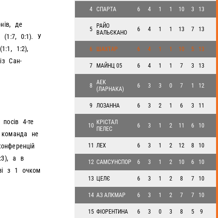
4
СПАРТА
6
4
1
1
10
3
13
нів, де
РАЙО
5
6
4
1
1
13
7
13
ВАЛЬЄКАНО
(1:7, 0:1). У
:1, 1:2),
6
ШАХТАР
6
4
1
1
10
5
13
із Сан-
7
МАЙНЦ 05
6
4
1
1
7
3
13
AEK
8
6
3
3
0
7
1
12
(ЛАРНАКА)
9
ЛОЗАННА
6
3
2
1
6
3
11
 посів 4-те
КРІСТАЛ
10
6
3
1
2
11
6
10
ПЕЛЕС
м команда не
11
ЛЕХ
6
3
1
2
12
8
10
конференцій
:3), а в
12
САМСУНСПОР
6
3
1
2
10
6
10
зі з 1 очком
13
ЦЕЛЄ
6
3
1
2
8
7
10
14
АЗ АЛКМАР
6
3
1
2
7
7
10
15
ФІОРЕНТИНА
6
3
0
3
8
5
9