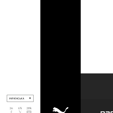
УКРАЇНСЬКА
2m
67k
289k