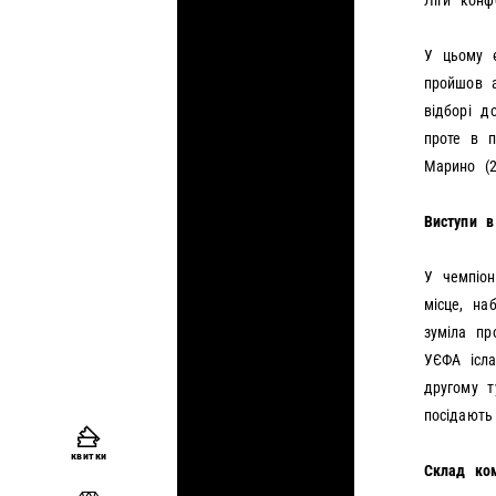
Ліги конф
У цьому є
пройшов а
відборі д
проте в п
Марино (2
Виступи в
У чемпіон
місце, на
зуміла пр
УЄФА ісла
другому т
посідають
квитки
Склад ко