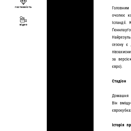
гостинність
Головним 
очолює к
Ісландії.
відео
Ґюннлауґс
Найрезуль
сезону є 
півзахисн
за версіє
євро).
Стадіон
Домашня а
Він вміщу
єврокубка
Історія п