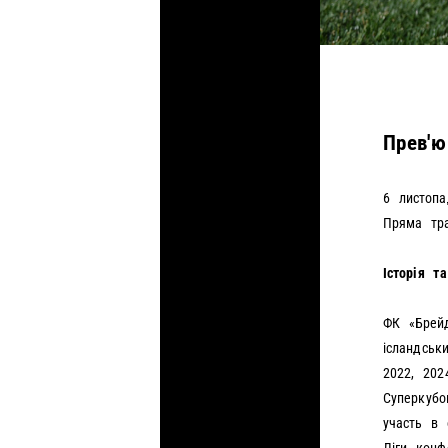
РОЗПРОДАЖ
АКАДЕМІЯ
КОНТАКТИ
БРЕНД-ПЛАТФОРМА
ФРАНШИЗА
Прев'ю
АКРЕДИТАЦІЯ ЗМІ
ОФІЦІЙНА ІНФОРМАЦІЯ
6 листопа
РОБОТА В КЛУБІ
Пряма тр
Історія т
ФК «Брейд
ісландськ
2022, 202
Суперкубо
участь в 