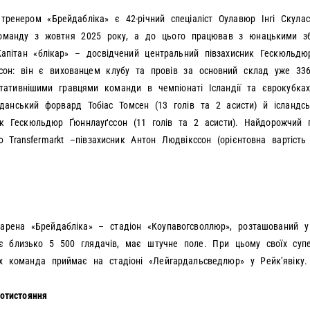
тренером «Брейдабліка» є 42-річний спеціаліст Оулавюр Інгі Скулас
оманду з жовтня 2025 року, а до цього працював з юнацькими зб
 Капітан «блікар» – досвідчений центральний півзахисник Гескюльдю
сон: він є вихованцем клубу та провів за основний склад уже 336
тативнішими гравцями команди в чемпіонаті Ісландії та єврокубка
данський форвард Тобіас Томсен (13 голів та 2 асисти) й ісландс
ик Гескюльдюр Ґюннлауґссон (11 голів та 2 асисти). Найдорожчий 
ю Transfermarkt –півзахисник Антон Людвікссон (орієнтовна вартіст
рена «Брейдабліка» – стадіон «Коупавогсволлюр», розташований у
є близько 5 500 глядачів, має штучне поле. При цьому своїх супе
х команда приймає на стадіоні «Лейгардальсведлюр» у Рейкʼявіку.
ротистояння