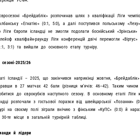
еренцій УЄФА.
вросезоні «Брейдаблік» розпочинав шлях з кваліфікації Ліги чемпіо
лбанську «Егнатію» (0:1, 5:0), а далі поступився польському «Леху» 
о Ліги Європи ісландці не змогли подолати боснійський «Зрінськи» (1
лейоф кваліфайн-раунду Ліги конференцій двічі перемогли «Віртус» 
:1, 3:1) та вийшли до основного етапу турніру.
 сезоні-2025/26
аті Ісландії – 2025, що закінчився наприкінці жовтня, «Брейдаблік»
бравши в 27 матчах 42 бали (різниця мʼячів: 46–42). Таким чино
обитися до єврокубків наступного сезону. В основному етапі Ліги 
ндці розпочали з гостьової поразки від швейцарської «Лозанни» (0
урі на своєму полі зіграли внічию з фінським «КуПС» (0:0) й нара
 30-те місце в загальній турнірній таблиці.
манди й лідери