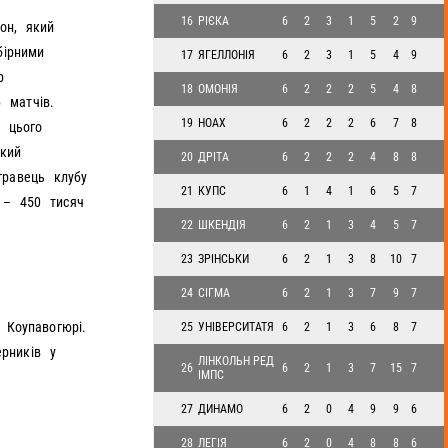
16
РІЄКА
6
2
3
1
5
2
9
он, який
ірними
17
ЯГЕЛЛОНІЯ
6
2
3
1
5
4
9
р
18
ОМОНІЯ
6
2
2
2
5
4
8
 матчів.
19
НОАХ
6
2
2
2
6
7
8
х цього
ький
20
ДРІТА
6
2
2
2
4
8
8
гравець клубу
21
КУПС
6
1
4
1
6
5
7
ь – 450 тисяч
22
ШКЕНДІЯ
6
2
1
3
4
5
7
23
ЗРІНСЬКИ
6
2
1
3
8
10
7
24
СІГМА
6
2
1
3
7
9
7
 Коупавогюрі.
25
УНІВЕРСИТАТЯ
6
2
1
3
6
8
7
рників у
ЛІНКОЛЬН РЕД
26
6
2
1
3
7
15
7
ІМПС
27
ДИНАМО
6
2
0
4
9
9
6
28
ЛЕГІЯ
6
2
0
4
8
8
6