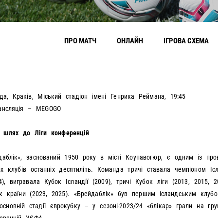
ПРО МАТЧ
ОНЛАЙН
ІГРОВА СХЕМА
да, Краків, Міський стадіон імені Генрика Реймана, 19:45
ансляція – MEGOGO
а шлях до Ліги конференцій
аблік», заснований 1950 року в місті Коупавогюр, є одним із про
их клубів останніх десятиліть. Команда тричі ставала чемпіоном Ісл
4), вигравала Кубок Ісландії (2009), тричі Кубок ліги (2013, 2015, 2
к країни (2023, 2025). «Брейдаблік» був першим ісландським клуб
основній стадії єврокубку – у сезоні-2023/24 «блікар» грали на гру