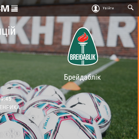
Увійти
нцій
Брейдаблік
9:45
ГЕНРИКА