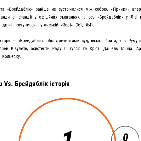
та «Брейдаблік» раніше не зустрічалися між собою. «Гірники» впе
анди з Ісландії у офіційних змаганнях, а ось «Брейдаблік» у Лізі 
двічі поступився луганській «Зорі» (0:1, 0:4).
тар» – «Брейдаблік» обслуговуватиме суддівська бригада з Румунії
дрей Ківулете, асистенти Раду Гінгуляк та Крісті Даніель Ілінца. А
 Колцеску.
 Vs. Брейдаблік історія
1
0