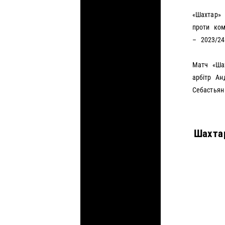
«Шахтар» 
проти ком
– 2023/24 
Матч «Шах
арбітр Ан
Себастьян
Шахтар