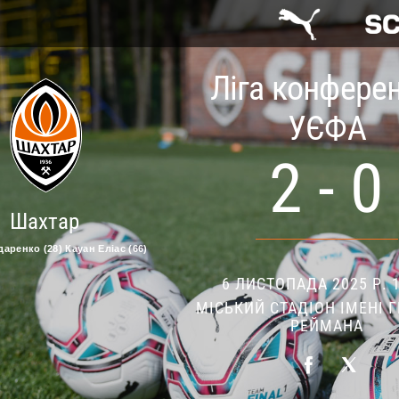
Ліга конфере
УЄФА
2 - 0
Шахтар
аренко (28) Кауан Еліас (66)
6 ЛИСТОПАДА 2025 Р. 1
МІСЬКИЙ СТАДІОН ІМЕНІ 
РЕЙМАНА