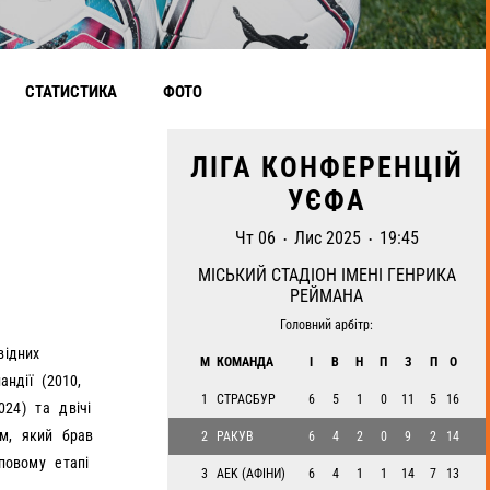
СТАТИСТИКА
ФОТО
ЛІГА КОНФЕРЕНЦІЙ
УЄФА
Чт 06
Лис 2025
19:45
•
•
МІСЬКИЙ СТАДІОН ІМЕНІ ГЕНРИКА
РЕЙМАНА
Головний арбітр:
відних
М
КОМАНДА
І
В
H
П
З
П
О
андії (2010,
1
СТРАСБУР
6
5
1
0
11
5
16
024) та двічі
ом, який брав
2
РАКУВ
6
4
2
0
9
2
14
повому етапі
3
AEK (АФІНИ)
6
4
1
1
14
7
13