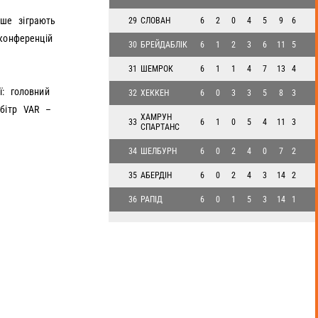
рше зіграють
29
СЛОВАН
6
2
0
4
5
9
6
конференцій
30
БРЕЙДАБЛІК
6
1
2
3
6
11
5
31
ШЕМРОК
6
1
1
4
7
13
4
: головний
32
ХЕККЕН
6
0
3
3
5
8
3
рбітр VAR –
ХАМРУН
33
6
1
0
5
4
11
3
СПАРТАНС
34
ШЕЛБУРН
6
0
2
4
0
7
2
35
АБЕРДІН
6
0
2
4
3
14
2
36
РАПІД
6
0
1
5
3
14
1