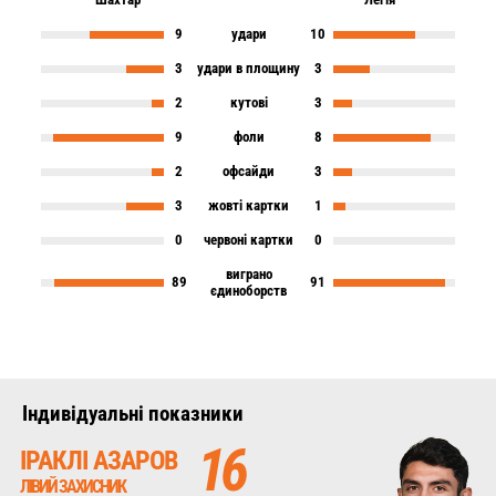
9
удари
10
3
удари в площину
3
2
кутові
3
9
фоли
8
2
офсайди
3
3
жовті картки
1
0
червоні картки
0
виграно
89
91
єдиноборств
Iндивідуальні показники
16
ІРАКЛІ АЗАРОВ
ЛІВИЙ ЗАХИСНИК