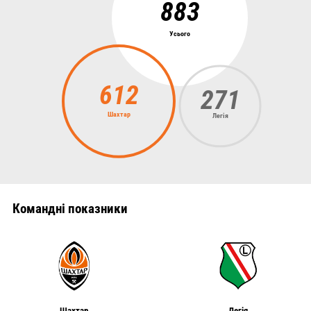
883
Усього
612
271
Шахтар
Легія
Командні показники
Шахтар
Легія