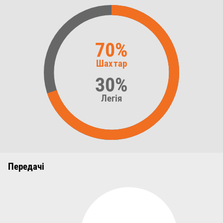
70%
Шахтар
30%
Легія
Передачі