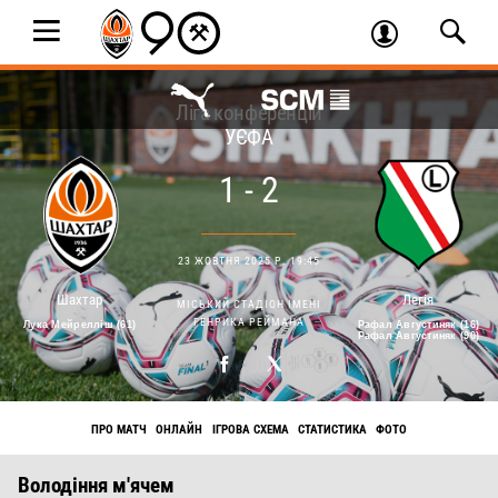
Ліга конференцій
УЄФА
1 - 2
23 ЖОВТНЯ 2025 Р. 19:45
Шахтар
Легія
МІСЬКИЙ СТАДІОН ІМЕНІ
ГЕНРИКА РЕЙМАНА
Лука Мейрелліш (61)
Рафал Августиняк (16)
Рафал Августиняк (90)
ПРО МАТЧ
ОНЛАЙН
ІГРОВА СХЕМА
СТАТИСТИКА
ФОТО
Володіння м'ячем