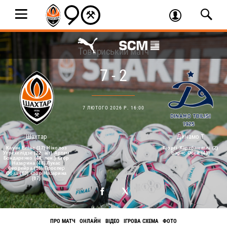
Товариський матч
7 - 2
7 ЛЮТОГО 2026 Р. 16:00
Шахтар
Динамо Т
Кауан Еліас (17) Ніколоз
Гіоргі Харебашвілі (2)
Угрехелідзе (22, а/г) Артем
Барнс Осей (41)
Бондаренко (44, пен.) Єгор
Назарина (48) Лукас
Феррейра (51) Проспер
Обах (63) Єгор Назарина
(87)
ПРО МАТЧ
ОНЛАЙН
ВІДЕО
ІГРОВА СХЕМА
ФОТО