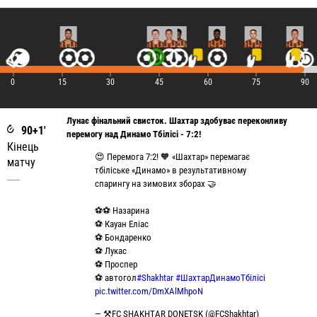
|
|
|
|
|
|
|
0
15
30
45
60
75
90
Лунає фінальний свисток. Шахтар здобуває переконливу
90+1'
перемогу над Динамо Тбілісі - 7:2!
Кінець
😍 Перемога 7:2! 🧡 «Шахтар» перемагає
матчу
тбіліське «Динамо» в результативному
спарингу на зимових зборах 🤝
⚽️⚽️ Назарина
⚽️ Кауан Еліас
⚽️ Бондаренко
⚽️ Лукас
⚽️ Проспер
⚽️ автогол
#Shakhtar
#ШахтарДинамоТбілісі
pic.twitter.com/DmXAlMhpoN
— ⚒FC SHAKHTAR DONETSK (@FCShakhtar)