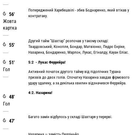
Попереджений Харебешвілі - збив Боднаренко, який втікав у
56'
контратаку.
Жовта
картка
Другий тайм "Шахтар" розпочав у такому складі:
55'
Твардовський, Конопля, Бондар, Матвієнко, Педро Енріке,
Назарина, Бондаренко, Марлон, Лукас, Егіналду, Кауан Еліас.
51'
5:2 - Лукас Феррейра!
Гол
Активний початок другого тайму від підопічних Турана
призвів до двох голів. Спочатку Назарина завдав фірмового
удару здалеку, а за декілька хвилин відзначився Феррейра.
4:2. Назарина!
48'
Гол
Багато замін відбулось у складі Шахтаря у перерві.
47'
Назарина — замість Педріньйо.