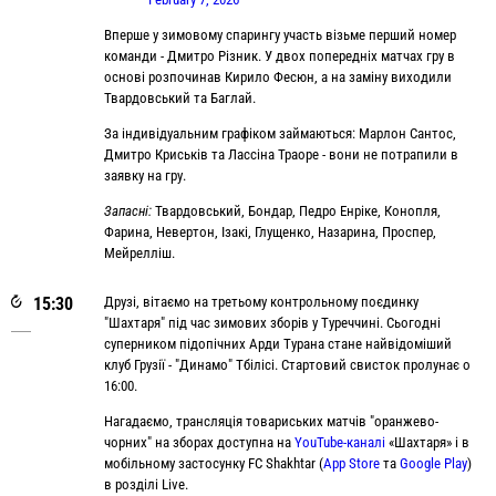
Вперше у зимовому спарингу участь візьме перший номер
команди - Дмитро Різник. У двох попередніх матчах гру в
основі розпочинав Кирило Фесюн, а на заміну виходили
Твардовський та Баглай.
За індивідуальним графіком займаються: Марлон Сантос,
Дмитро Криськів та Лассіна Траоре - вони не потрапили в
заявку на гру.
Запасні:
Твардовський, Бондар, Педро Енріке, Конопля,
Фарина, Невертон, Ізакі, Глущенко, Назарина, Проспер,
Мейрелліш.
15:30
Друзі, вітаємо на третьому контрольному поєдинку
"Шахтаря" під час зимових зборів у Туреччині. Сьогодні
суперником підопічних Арди Турана стане найвідоміший
клуб Грузії - "Динамо" Тбілісі. Стартовий свисток пролунає о
16:00.
Нагадаємо, трансляція товариських матчів "оранжево-
чорних" на зборах доступна на
YouTube-каналі
«Шахтаря» і в
мобільному застосунку FC Shakhtar (
App Store
та
Google Play
)
в розділі Live.