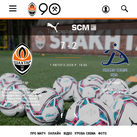
Товариський матч
7 - 2
7 ЛЮТОГО 2026 Р. 16:00
Шахтар
Динамо Т
Кауан Еліас (17) Ніколоз
Гіоргі Харебашвілі (2)
Угрехелідзе (22, а/г) Артем
Барнс Осей (41)
Бондаренко (44, пен.) Єгор
Назарина (48) Лукас
Феррейра (51) Проспер
Обах (63) Єгор Назарина
(87)
ПРО МАТЧ
ОНЛАЙН
ВІДЕО
ІГРОВА СХЕМА
ФОТО