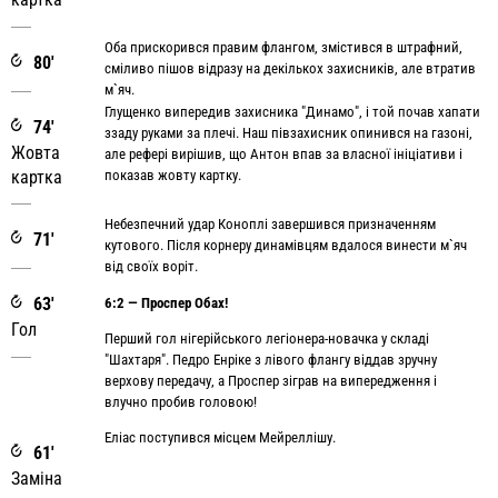
Оба прискорився правим флангом, змістився в штрафний,
80'
сміливо пішов відразу на декількох захисників, але втратив
м`яч.
Глущенко випередив захисника "Динамо", і той почав хапати
74'
ззаду руками за плечі. Наш півзахисник опинився на газоні,
Жовта
але рефері вирішив, що Антон впав за власної ініціативи і
картка
показав жовту картку.
Небезпечний удар Коноплі завершився призначенням
71'
кутового. Після корнеру динамівцям вдалося винести м`яч
від своїх воріт.
63'
6:2 — Проспер Обах!
Гол
Перший гол нігерійського легіонера-новачка у складі
"Шахтаря". Педро Енріке з лівого флангу віддав зручну
верхову передачу, а Проспер зіграв на випередження і
влучно пробив головою!
Еліас поступився місцем Мейреллішу.
61'
Заміна