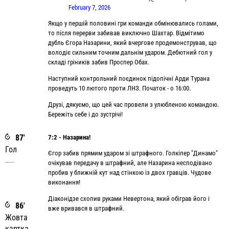
February 7, 2026
Якщо у першій половині гри команди обмінювались голами,
то після перерви забивав виключно Шахтар. Відмітимо
дубль Єгора Назарини, який вчергове продемонстрував, що
володіє сильним точним дальнім ударом. Дебютний гол у
складі гріників забив Проспер Обах.
Наступний контрольний поєдинок підопічні Арди Турана
проведуть 10 лютого проти ЛНЗ. Початок - о 16:00.
Друзі, дякуємо, що цей час провели з улюбленою командою.
Бережіть себе і до зустрічі!
87'
7:2 - Назарина!
Гол
Єгор забив прямим ударом зі штрафного. Голкіпер "Динамо"
очікував передачу в штрафний, але Назарина несподівано
пробив у ближній кут над стінкою із двох гравців. Чудове
виконання!
Діаконідзе схопив руками Невертона, який обіграв його і
86'
вже вривався в штрафний.
Жовта
картка