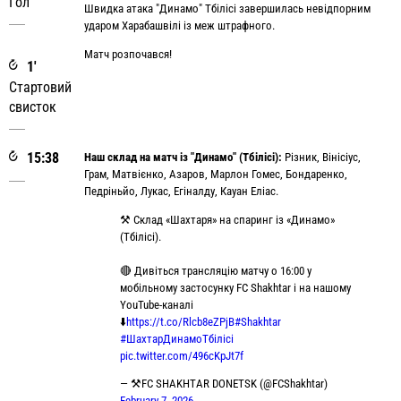
Гол
Швидка атака "Динамо" Тбілісі завершилась невідпорним
ударом Харабашвілі із меж штрафного.
Матч розпочався!
1'
Стартовий
свисток
15:38
Наш склад на матч із "Динамо" (Тбілісі):
Різник, Вінісіус,
Грам, Матвієнко, Азаров, Марлон Гомес, Бондаренко,
Педріньйо, Лукас, Егіналду, Кауан Еліас.
⚒️ Склад «Шахтаря» на спаринг із «Динамо»
(Тбілісі).
🔴 Дивіться трансляцію матчу о 16:00 у
мобільному застосунку FC Shakhtar і на нашому
YouTube-каналі
⬇️
https://t.co/Rlcb8eZPjB
#Shakhtar
#ШахтарДинамоТбілісі
pic.twitter.com/496cKpJt7f
— ⚒FC SHAKHTAR DONETSK (@FCShakhtar)
February 7, 2026