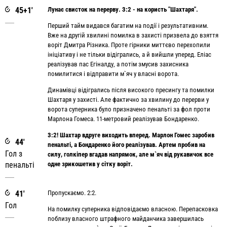
45+1'
Лунає свисток на перерву. 3:2 - на користь "Шахтаря".
Перший тайм видався багатим на події і результативним.
Вже на другій хвилині помилка в захисті призвела до взяття
воріт Дмитра Різника. Проте гірники миттєво перехопили
ініціативу і не тільки відігрались, а й вийшли уперед. Еліас
реалізував пас Егіналду, а потім змусив захисника
помилитися і відправити м`яч у власні ворота.
Динамівці відігрались після високого пресингу та помилки
Шахтаря у захисті. Але фактично за хвилину до перерви у
ворота суперника було призначено пенальті за фол проти
Марлона Гомеса. 11-метровий реалізував Бондаренко.
3:2! Шахтар вдруге виходить вперед. Марлон Гомес заробив
44'
пенальті, а Бондаренко його реалізував. Артем пробив на
Гол з
силу, голкіпер вгадав напрямок, але м`яч від рукавичок все
пенальті
одне зрикошетив у сітку воріт.
41'
Пропускаємо. 2:2.
Гол
На помилку суперника відповідаємо власною. Перепасковка
поблизу власного штрафного майданчика завершилась