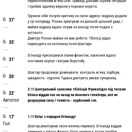
перехопленням м`яча Осеї. Гравець Динамо оцінив ситуацію
і пробив здалеку верхом у порожні ворота.
Грузини ніби почули критику на свою адресу і відразу додали
37'
у грі попереду. Різник зреагував на дальній щільний удар, і
майже відразу вдало зіграв на виході після подачі з
кутового.
Дмитро Різник майже не має роботи. Тбілісці рідко
35'
переходять на половину поля Шахтаря.
Егіналду прискорився лівим флангом, захисник вдало
31'
поставив корпус і виграв боротьбу.
Шахтар продовжує домінувати: контроль м`яча, підбори,
26'
швидкість - підопіні Турана диктують умови супернику.
2:1! Центральний захисник тбілісців Угрекелідзе під тиском
22'
Еліаса віддав пас на назад на власного голкіпера, але не
Автогол
розрахував силу і точність - курйозний гол.
17'
1:1! Еліас з передачі Егіналду!
Гол
Шахтар реалізував свою велику перевагу. Егіналду віддав
передачу з лівого флангу, Еліас ударом в дотик пробив