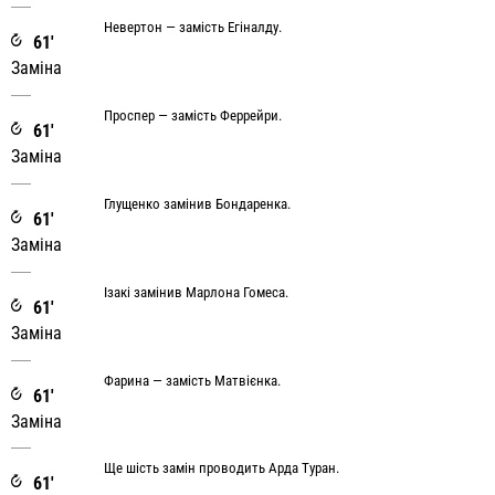
Невертон — замість Егіналду.
61'
Заміна
Проспер — замість Феррейри.
61'
Заміна
Глущенко замінив Бондаренка.
61'
Заміна
Ізакі замінив Марлона Гомеса.
61'
Заміна
Фарина — замість Матвієнка.
61'
Заміна
Ще шість замін проводить Арда Туран.
61'