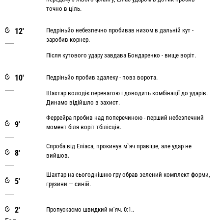
точно в ціль.
12'
Педріньйо небезпечно пробивав низом в дальній кут -
заробив корнер.
Після кутового удару завдава Бондаренко - вище воріт.
10'
Педріньйо пробив здалеку - повз ворота.
Шахтар володіє перевагою і доводить комбінації до ударів.
Динамо відійшло в захист.
Феррейра пробив над поперечиною - перший небезпечний
9'
момент біля воріт тбілісців.
Спроба від Еліаса, прокинув м`яч правіше, але удар не
8'
вийшов.
Шахтар на сьогоднішню гру обрав зелений комплект форми,
5'
грузини — синій.
2'
Пропускаємо швидкий м`яч. 0:1..