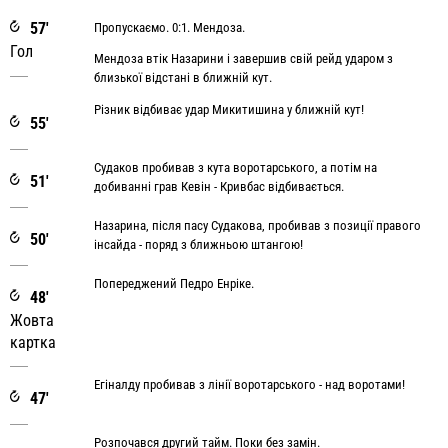
57'
Пропускаємо. 0:1. Мендоза.
Гол
Мендоза втік Назарини і завершив свій рейд ударом з
близької відстані в ближній кут.
Різник відбиває удар Микитишина у ближній кут!
55'
Судаков пробивав з кута воротарського, а потім на
51'
добиванні грав Кевін - Кривбас відбивається.
Назарина, після пасу Судакова, пробивав з позиції правого
50'
інсайда - поряд з ближньою штангою!
Попереджений Педро Енріке.
48'
Жовта
картка
Егіналду пробивав з лінії воротарського - над воротами!
47'
Розпочався другий тайм. Поки без замін.