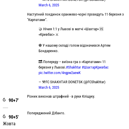
March 6, 2025
Наступний поєдинок оранжево-чорні проведуть 11 березня з
"Карпатами".
🤝 Нічия 1:1 у Львові в матчі «Шахтар» 🆚
«Кривбас» ⚔️
⚽️ У нашому складі голом відзначився Артем
Бондаренко.
🔜 Попереду – виїзна гра з «Карпатами» 11
березня у Львові.
#Shakhtar
#ШахтарКривбас
pic.twitter.com/4ngpw2aewK
— ⚒FC SHAKHTAR DONETSK (@FCShakhtar)
March 6, 2025
Різник виконав штрафний - в руки Кліщуку.
90+7'
Попереджений Дібанго.
90+5'
Жовта