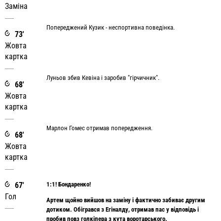
Заміна
Попереджений Кузик - неспортивна поведінка.
73'
Жовта
картка
Луньов збив Кевіна і заробив "гірчичник".
68'
Жовта
картка
Марлон Гомес отримав попередження.
68'
Жовта
картка
67'
1:1! Бондаренко!
Гол
Артем щойно вийшов на заміну і фактично забиває другим
дотиком. Обігрався з Егіналду, отримав пас у відповідь і
пробив повз голкіпера з кута воротарського.