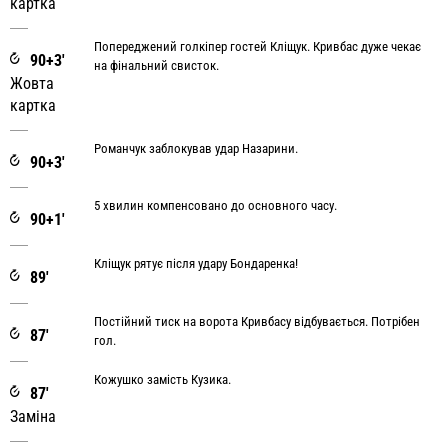
картка
Попереджений голкіпер гостей Кліщук. Кривбас дуже чекає
90+3'
на фінальний свисток.
Жовта
картка
Романчук заблокував удар Назарини.
90+3'
5 хвилин компенсовано до основного часу.
90+1'
Кліщук рятує після удару Бондаренка!
89'
Постійний тиск на ворота Кривбасу відбувається. Потрібен
87'
гол.
Кожушко замість Кузика.
87'
Заміна