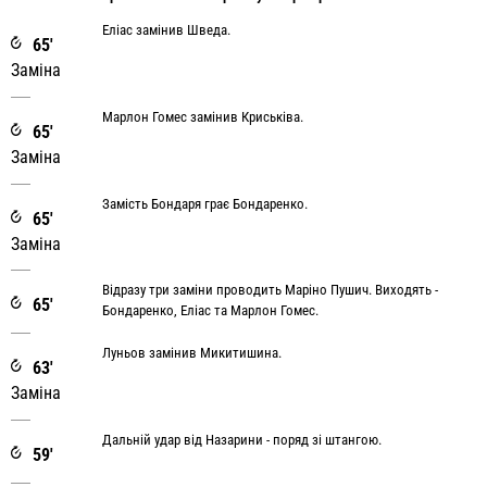
Еліас замінив Шведа.
65'
Заміна
Марлон Гомес замінив Криськіва.
65'
Заміна
Замість Бондаря грає Бондаренко.
65'
Заміна
Відразу три заміни проводить Маріно Пушич. Виходять -
65'
Бондаренко, Еліас та Марлон Гомес.
Луньов замінив Микитишина.
63'
Заміна
Дальній удар від Назарини - поряд зі штангою.
59'