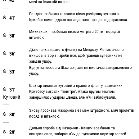
42'
м'ячі на ближній штанзі.
Бондар пробивав головою після розіграшу кутового.
41'
Кривбас самовіддано захищається, працює підстраховка.
Микитишин пробивав низом метрів з 20-ти - поряд зі
38'
штангою.
Діагональ з правого флангу на Мендозу, Різник вчасно
36'
вийшов із воріт і зроби все, щоб гравець суперника не
завдав удару.
Відчутна перевага Шахтаря, але не вистачає завершального
33'
удару.
Шахтар виконав кутовий з правого флангу, захисники
31'
Кривбасу виграли "повітря". Атака другим темпом
Кутовий
завершилась ударом Шведа, але м'яч заблокували.
Знову пробивав Назарина з-за меж штрафного, м'яч пролетів
30'
поряд зі штангою.
Дальня спроба від Назарини - Кліщук все бачив та
29'
контролював, забирає м'яч до рукавичок воротар гостей.