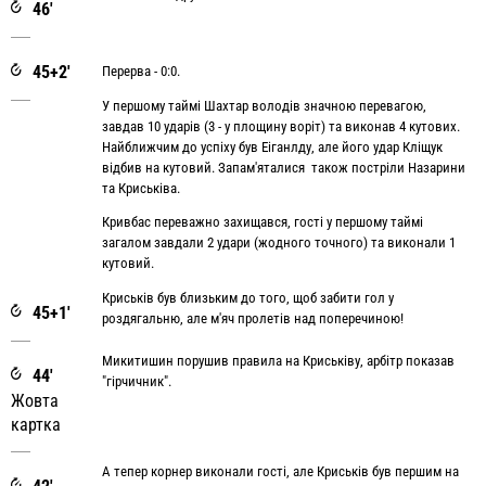
46'
45+2'
Перерва - 0:0.
У першому таймі Шахтар володів значною перевагою,
завдав 10 ударів (3 - у площину воріт) та виконав 4 кутових.
Найближчим до успіху був Еіганлду, але його удар Кліщук
відбив на кутовий. Запам'яталися також постріли Назарини
та Криськіва.
Кривбас переважно захищався, гості у першому таймі
загалом завдали 2 удари (жодного точного) та виконали 1
кутовий.
Криськів був близьким до того, щоб забити гол у
45+1'
роздягальню, але м'яч пролетів над поперечиною!
Микитишин порушив правила на Криськіву, арбітр показав
44'
"гірчичник".
Жовта
картка
А тепер корнер виконали гості, але Криськів був першим на