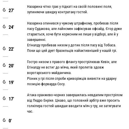
Назарина чітко грає у підкаті на своїй половині поля,
27'
зупиняючи швидку контратаку гостей.
Назарина опинився у чужому штрафному, пробивав після
24'
пасу Судакова, але лайнсмен зафіксував офсайд. Єгор дуже
старається, хоче бути корисним не лише у відборі, але й у
завершенні.
Егіналду пробивав низом у дотик після пасу від Тобіаса.
22'
Поки що цей дует бразильців найактивніший у нашій грі.
Гостро низом з правого флангу прострілював Кевін, але
20'
Егіналду не встиг до м'яча, який пролетів здовж
воротарського майданчика.
Різник у грі після спроби криворіжців вивести на ударну
19'
позицію форварда Сосу.
Атака оранжево-чорних завершилась невдалим прострілом
17'
від Педро Енріке. Цікаво, що головний арбітр вже просить
голкіпера гостей швидше вводити м'яч у гру, не затягувати
час.
0'