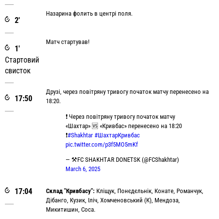
Назарина фолить в центрі поля.
2'
Матч стартував!
1'
Стартовий
свисток
Друзі, через повітряну тривогу початок матчу перенесено на
17:50
18:20.
❗️ Через повітряну тривогу початок матчу
«Шахтар» 🆚 «Кривбас» перенесено на 18:20
❗️
#Shakhtar
#ШахтарКривбас
pic.twitter.com/p3f5MO5mKf
— ⚒FC SHAKHTAR DONETSK (@FCShakhtar)
March 6, 2025
17:04
Склад "Кривбасу":
Кліщук, Понєдєльнік, Конате, Романчук,
Дібанго, Кузик, Іліч, Хомченовський (К), Мендоза,
Микитишин, Соса.