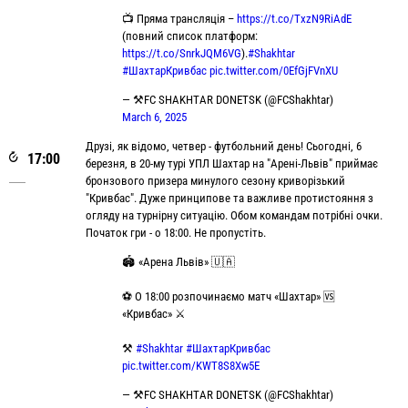
📺 Пряма трансляція –
https://t.co/TxzN9RiAdE
(повний список платформ:
https://t.co/SnrkJQM6VG
).
#Shakhtar
#ШахтарКривбас
pic.twitter.com/0EfGjFVnXU
— ⚒FC SHAKHTAR DONETSK (@FCShakhtar)
March 6, 2025
Друзі, як відомо, четвер - футбольний день! Сьогодні, 6
17:00
березня, в 20-му турі УПЛ Шахтар на "Арені-Львів" приймає
бронзового призера минулого сезону криворізький
"Кривбас". Дуже принципове та важливе протистояння з
огляду на турнірну ситуацію. Обом командам потрібні очки.
Початок гри - о 18:00. Не пропустіть.
🏟 «Арена Львів» 🇺🇦
⚽️ О 18:00 розпочинаємо матч «Шахтар» 🆚
«Кривбас» ⚔️
⚒
#Shakhtar
#ШахтарКривбас
pic.twitter.com/KWT8S8Xw5E
— ⚒FC SHAKHTAR DONETSK (@FCShakhtar)