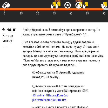
|
|
|
|
|
|
|
0
15
30
45
60
75
90
90+8'
Арбітр Деревінський сигналізує про завершення матчу. На
жаль, втрачаємо очки у матчі з "Кривбасом" - 1:1.
Кінець
матчу
Після безгольового першого тайму, у другій половині
команди обмінялися голами. На початку другої половини
зустрічі Мендоза вивів гостей вперед. Шахтар відігрався
завдяки влучному удару Бондаренка, який вийшов на заміну.
"Гірники" багато атакували, намагалися вирвати перемогу,
але вдруге пробити Кліщука не вдалось.
🕙 65-та хвилина 🔁 Артем Бондаренко
виходить на заміну.
🕙 66-та хвилина ⚽️ Артем Бондаренко
зрівнює рахунок у матчі 🆚 «Кривбас» 👏🏻
#Shakhtar
#ШахтарКривбас
pic.twitter.com/jYeQ1S8Bre
— ⚒FC SHAKHTAR DONETSK (@FCShakhtar)