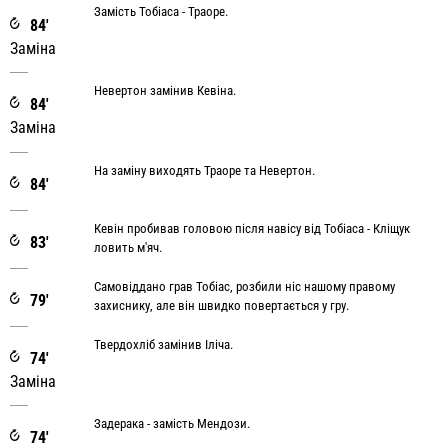
Замість Тобіаса - Траоре.
84'
Заміна
Невертон замінив Кевіна.
84'
Заміна
На заміну виходять Траоре та Невертон.
84'
Кевін пробивав головою після навісу від Тобіаса - Кліщук
83'
ловить м'яч.
Самовіддано грав Тобіас, розбили ніс нашому правому
79'
захиснику, але він швидко повертається у гру.
Твердохліб замінив Іліча.
74'
Заміна
Задерака - замість Мендози.
74'