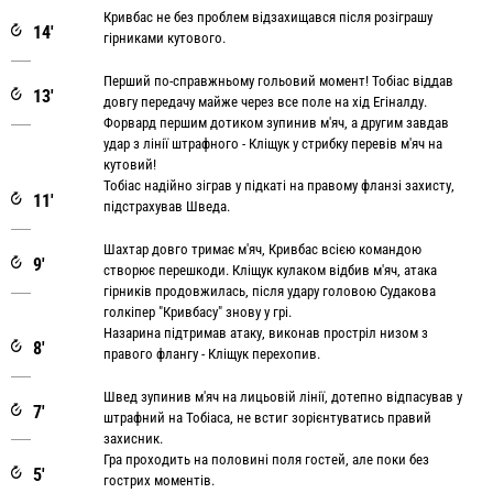
Кривбас не без проблем відзахищався після розіграшу
14'
гірниками кутового.
Перший по-справжньому гольовий момент! Тобіас віддав
13'
довгу передачу майже через все поле на хід Егіналду.
Форвард першим дотиком зупинив м'яч, а другим завдав
удар з лінії штрафного - Кліщук у стрибку перевів м'яч на
кутовий!
Тобіас надійно зіграв у підкаті на правому фланзі захисту,
11'
підстрахував Шведа.
Шахтар довго тримає м'яч, Кривбас всією командою
9'
створює перешкоди. Кліщук кулаком відбив м'яч, атака
гірників продовжилась, після удару головою Судакова
голкіпер "Кривбасу" знову у грі.
Назарина підтримав атаку, виконав простріл низом з
8'
правого флангу - Кліщук перехопив.
Швед зупинив м'яч на лицьовій лінії, дотепно відпасував у
7'
штрафний на Тобіаса, не встиг зорієнтуватись правий
захисник.
Гра проходить на половині поля гостей, але поки без
5'
гострих моментів.