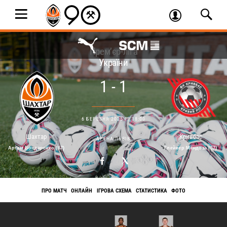
Прем’єр-ліга
України
1 - 1
6 БЕРЕЗНЯ 2025 Р. 18:00
Шахтар
Кривбас
АРЕНА ЛЬВІВ
Артем Бондаренко (67)
Глейкер Мендоза (57)
ПРО МАТЧ
ОНЛАЙН
ІГРОВА СХЕМА
СТАТИСТИКА
ФОТО