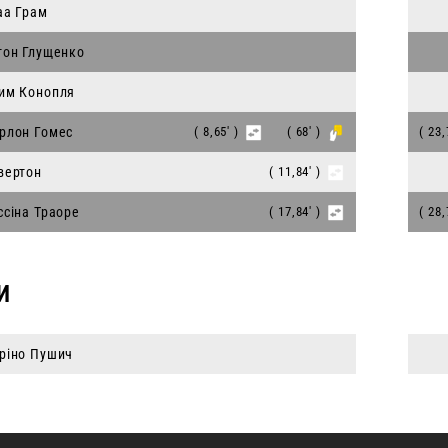
аа Грам
тон Глущенко
им Конопля
рлон Гомес
( 8,65' )
( 68' )
( 23,
вертон
( 11,84' )
ссіна Траоре
( 17,84' )
( 28,
И
ріно Пушич