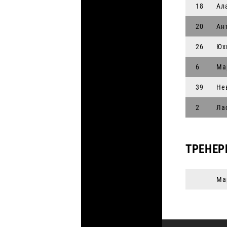
18
Ал
20
Ан
26
Юх
6
Ма
39
Не
2
Ла
ТРЕНЕР
Ма