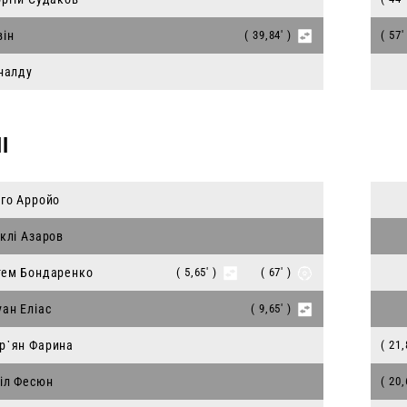
він
( 39,84' )
( 57'
іналду
І
єго Арройо
аклі Азаров
тем Бондаренко
( 5,65' )
( 67' )
уан Еліас
( 9,65' )
р᾽ян Фарина
( 21,
ріл Фесюн
( 20,