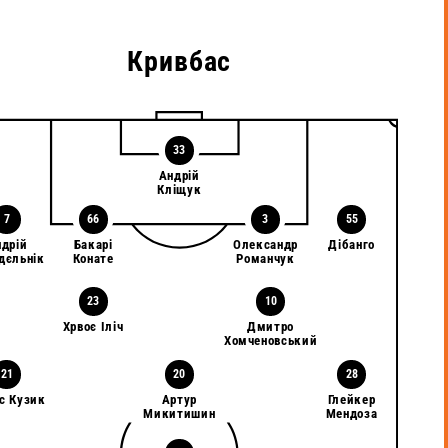
Кривбас
33
Андрій
Кліщук
7
66
3
55
ндрій
Бакарі
Олександр
Дібанго
дєльнік
Конате
Романчук
23
10
Хрвоє Іліч
Дмитро
Хомченовський
21
20
28
с Кузик
Артур
Глейкер
Микитишин
Мендоза