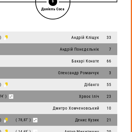
9
Даніель Соса
 )
Андрій Кліщук
33
Андрій Понєдєльнік
7
Бакарі Конате
66
Олександр Романчук
3
 )
Дібанго
55
74' )
Хрвоє Іліч
23
Дмитро Хомченовський
10
 )
( 78,87' )
Денис Кузик
21
 )
( 14,63' )
Артур Микитишин
20