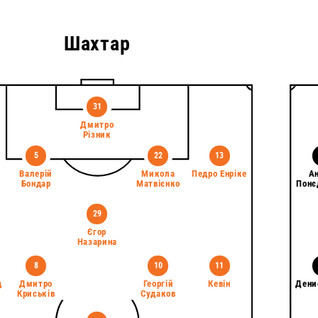
Шахтар
31
Дмитро
Різник
5
22
13
Валерій
Микола
Педро Енріке
А
Бондар
Матвієнко
Понє
29
Єгор
Назарина
8
10
11
д
Дмитро
Георгій
Кевін
Дени
Криськів
Судаков