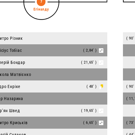
7
Егіналду
итро Різник
( 90'
ісіус Тобіас
( 2,84' )
лерій Бондар
( 21,65' )
кола Матвієнко
дро Енріке
( 48' )
( 90'
ор Назарина
( 11,
р’ян Швед
( 19,65' )
итро Криськів
( 6,65' )
( 73'
оргій Судаков
( 44'