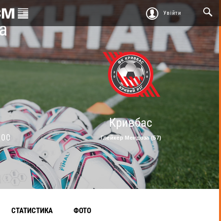
Увійти
а
Кривбас
:00
Глейкер Мендоза (57)
СТАТИСТИКА
ФОТО