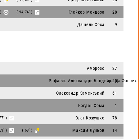
 )
( 94,74' )
Глейкер Мендоза
28
Даніель Соса
9
Аморозо
27
Рафаель Александре Бандейра Да Фонсек
25
Олександр Каменський
61
Богдан Хома
1
87' )
Олег Кожушко
78
63' )
( 68' )
Максим Луньов
14