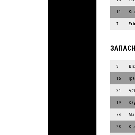
11
Ке
7
Ег
ЗАПАСН
3
Ді
16
Ір
21
Ар
19
Ка
74
Ма
23
Кі