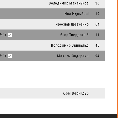
Володимир Маханьков
30
Ноа Ндомбазі
19
Ярослав Шевченко
64
74' )
Єгор Твердохліб
11
Володимир Вілівальд
45
74' )
Максим Задерака
94
Юрій Вернидуб