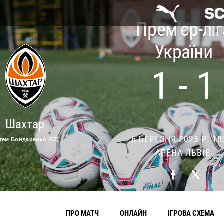
Прем’єр-ліг
України
1 - 1
Шахтар
6 БЕРЕЗНЯ 2025 Р. 18
тем Бондаренко (67)
АРЕНА ЛЬВІВ
ПРО МАТЧ
ОНЛАЙН
ІГРОВА СХЕМА