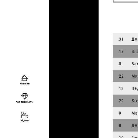
31
Дм
17
Він
5
Ва
22
Ми
квитки
13
Пе
29
Єг
гостинність
9
Ма
відео
8
Дм
10
Ге