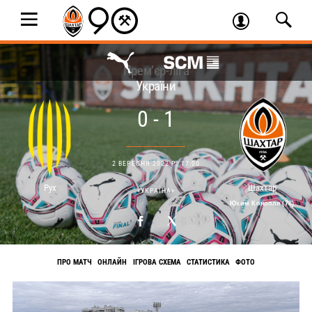
Прем’єр-ліга
України
0 - 1
2 ВЕРЕСНЯ 2022 Р. 17:00
Рух
Шахтар
«УКРАЇНА»
Юхим Конопля (78)
ПРО МАТЧ
ОНЛАЙН
ІГРОВА СХЕМА
СТАТИСТИКА
ФОТО