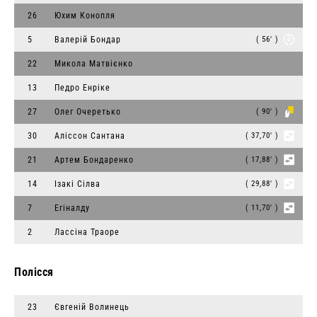
26
Юхим Конопля
5
Валерій Бондар
( 56' )
22
Микола Матвієнко
13
Педро Енріке
27
Олег Очеретько
( 90' )
30
Аліссон Сантана
( 37,70' )
21
Артем Бондаренко
( 17,88' )
14
Ізакі Сілва
( 29,88' )
7
Егіналду
( 11,70' )
2
Лассіна Траоре
Полісся
23
Євгеній Волинець