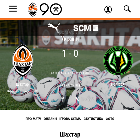
Прем’єр-ліга
України
1 - 0
20 КВІТНЯ 2026 Р. 18:00
Шахтар
Полісся
АРЕНА ЛЬВІВ
Валерій Бондар (56)
ПРО МАТЧ
ОНЛАЙН
ІГРОВА СХЕМА
СТАТИСТИКА
ФОТО
Шахтар