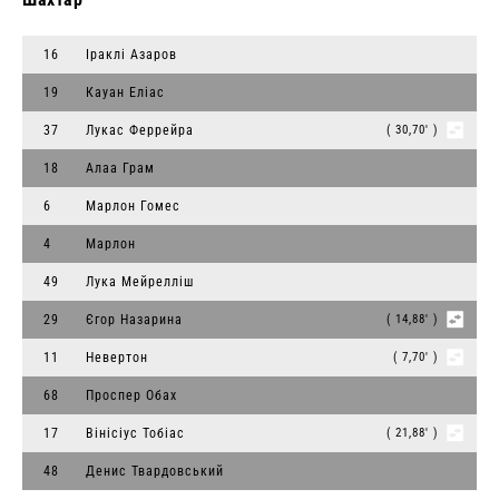
16
Іраклі Азаров
19
Кауан Еліас
37
Лукас Феррейра
( 30,70' )
18
Алаа Грам
6
Марлон Гомес
4
Марлон
49
Лука Мейрелліш
29
Єгор Назарина
( 14,88' )
11
Невертон
( 7,70' )
68
Проспер Обах
17
Вінісіус Тобіас
( 21,88' )
48
Денис Твардовський