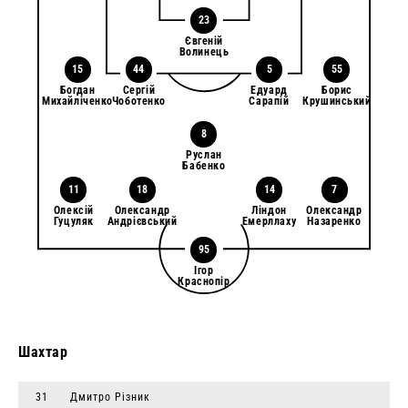
23
Євгеній
Волинець
15
44
5
55
Богдан
Сергій
Едуард
Борис
Михайліченко
Чоботенко
Сарапій
Крушинський
8
Руслан
Бабенко
11
18
14
7
Олексій
Олександр
Ліндон
Олександр
Гуцуляк
Андрієвський
Емерллаху
Назаренко
95
Ігор
Краснопір
Шахтар
31
Дмитро Різник