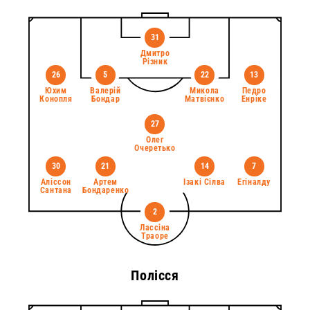
31
Дмитро
Різник
26
5
22
13
Юхим
Валерій
Микола
Педро
Конопля
Бондар
Матвієнко
Енріке
27
Олег
Очеретько
30
21
14
7
Аліссон
Артем
Ізакі Сілва
Егіналду
Сантана
Бондаренко
2
Лассіна
Траоре
Полісся