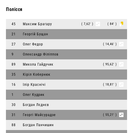
Полісся
45
Максим Брагару
( 7,62' )
( 84' )
21
Георгій Бущан
27
Олег Федор
( 14,46' )
9
Олександр Філіппов
89
Микола Гайдучик
( 95,62' )
35
Кіріл Кобернюк
16
Ілір Краснічі
( 18,81' )
1
Олег Кудрик
30
Богдан Лєднєв
31
Георгі Майсурадзе
( 55,21' )
88
Богдан Панчишин