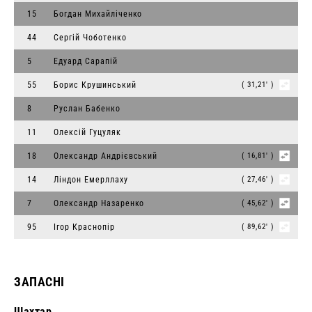
15
Богдан Михайліченко
44
Сергій Чоботенко
5
Едуард Сарапій
55
Борис Крушинський
( 31,21' )
8
Руслан Бабенко
11
Олексій Гуцуляк
18
Олександр Андрієвський
( 16,81' )
14
Ліндон Емерллаху
( 27,46' )
7
Олександр Назаренко
( 45,62' )
95
Ігор Краснопір
( 89,62' )
ЗАПАСНІ
Шахтар