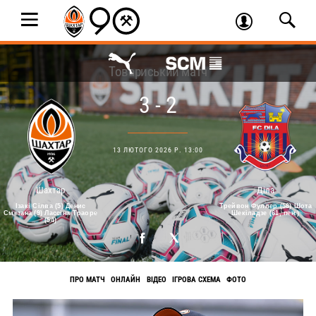
Товариський матч
3 - 2
13 ЛЮТОГО 2026 Р. 13:00
Шахтар
Діла
Ізакі Сілва (5) Денис
Трейвон Фуллер (56) Шота
Сметана (9) Лассіна Траоре
Шекіладзе (61, пен.)
(54)
ПРО МАТЧ
ОНЛАЙН
ВІДЕО
ІГРОВА СХЕМА
ФОТО