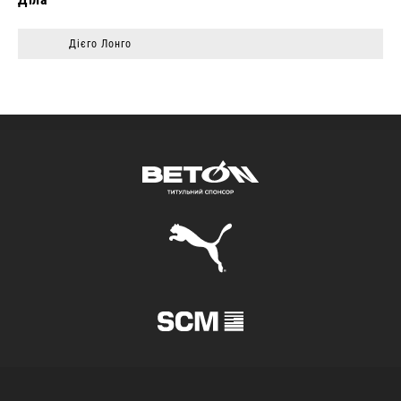
Дієго Лонго