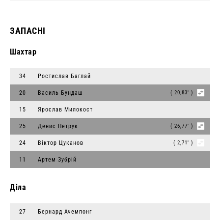
ЗАПАСНІ
Шахтар
34
Ростислав Баглай
20
Василь Бундаш
( 20,83' )
15
Ярослав Милокост
25
Денис Петрук
( 26,77' )
24
Віктор Цуканов
( 2,71' )
11
Артем Зубрій
Діла
27
Бернард Ачемпонг