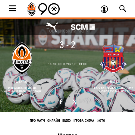
Товариський матч
3 - 2
13 ЛЮТОГО 2026 Р. 13:00
Шахтар
Діла
Ізакі Сілва (5) Денис
Трейвон Фуллер (56) Шота
Сметана (9) Лассіна Траоре
Шекіладзе (61, пен.)
(54)
ПРО МАТЧ
ОНЛАЙН
ВІДЕО
ІГРОВА СХЕМА
ФОТО