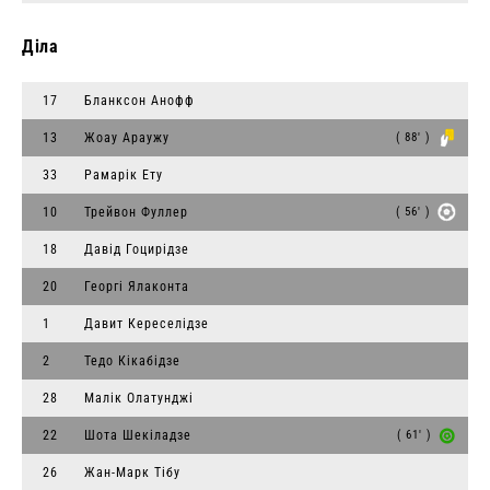
Діла
17
Бланксон Анофф
13
Жоау Араужу
( 88' )
33
Рамарiк Ету
10
Трейвон Фуллер
( 56' )
18
Давід Гоцирідзе
20
Георгі Ялаконта
1
Давит Кереселідзе
2
Тедо Кікабідзе
28
Малік Олатунджі
22
Шота Шекіладзе
( 61' )
26
Жан-Марк Тібу