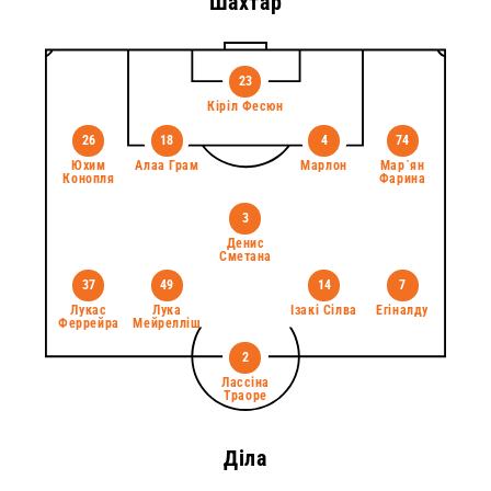
Шахтар
23
Кіріл Фесюн
26
18
4
74
Юхим
Алаа Грам
Марлон
Мар᾽ян
Конопля
Фарина
3
Денис
Сметана
37
49
14
7
Лукас
Лука
Ізакі Сілва
Егіналду
Феррейра
Мейрелліш
2
Лассіна
Траоре
Діла