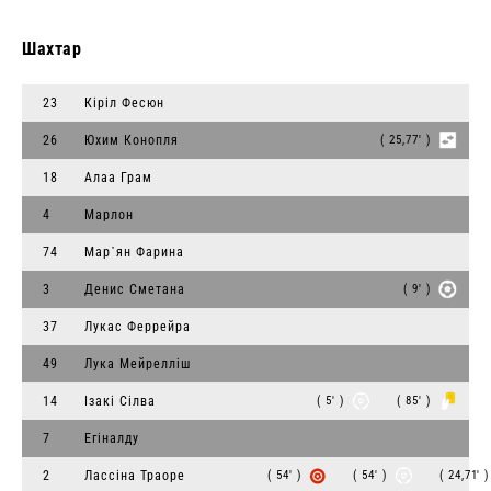
Шахтар
23
Кіріл Фесюн
26
Юхим Конопля
( 25,77' )
18
Алаа Грам
4
Марлон
74
Мар᾽ян Фарина
3
Денис Сметана
( 9' )
37
Лукас Феррейра
49
Лука Мейрелліш
14
Ізакі Сілва
( 5' )
( 85' )
7
Егіналду
2
Лассіна Траоре
( 54' )
( 54' )
( 24,71' 