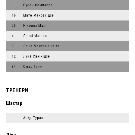
3
Рубен Компаоре
16
Мате Макрахідзе
23
Ніколоз Малі
4
Ленні Маніса
9
Лаша Ментешашвілі
12
Лука Санікідзе
34
Омар Талл
ТРЕНЕРИ
Шахтар
Арда Туран
Діла