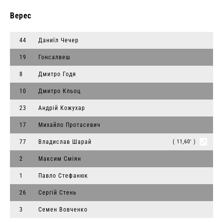
Верес
44
Даниїл Чечер
19
Гонсалвеш
8
Дмитро Годя
10
Дмитро Кльоц
23
Андрій Кожухар
17
Михайло Протасевич
77
Владислав Шарай
( 11,60' )
2
Максим Сміян
1
Павло Стефанюк
26
Сергій Стень
3
Семен Вовченко