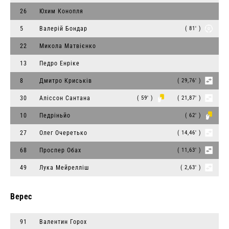
26
Юхим Конопля
5
Валерій Бондар
( 81' )
22
Микола Матвієнко
13
Педро Енріке
8
Дмитро Криськів
( 29,76' )
30
Аліссон Сантана
( 59' )
( 21,87' )
10
Педріньйо
( 62' )
27
Олег Очеретько
( 14,46' )
68
Проспер Обах
( 11,63' )
49
Лука Мейрелліш
( 2,63' )
Верес
91
Валентин Горох