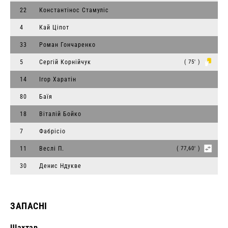
22
Константінос Стамуліс
4
Кай Ціпот
33
Роман Гончаренко
5
Сергій Корнійчук
( 75' )
14
Ігор Харатін
80
Баїя
18
Віталій Бойко
7
Фабрісіо
11
Веслі П.
( 77,60' )
30
Денис Ндукве
ЗАПАСНІ
Шахтар