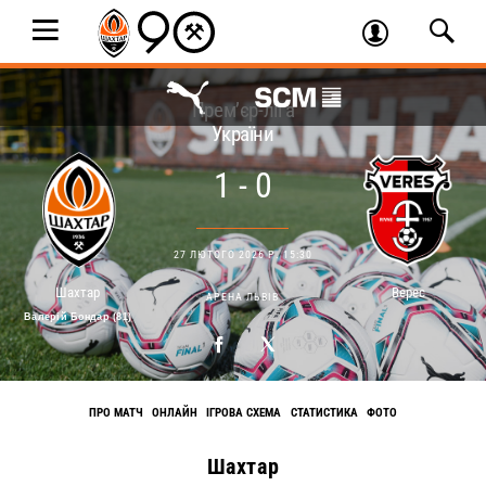
Прем’єр-ліга
України
1 - 0
27 ЛЮТОГО 2026 Р. 15:30
Шахтар
Верес
АРЕНА ЛЬВІВ
Валерій Бондар (81)
ПРО МАТЧ
ОНЛАЙН
ІГРОВА СХЕМА
СТАТИСТИКА
ФОТО
Шахтар