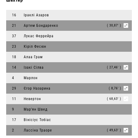
16
Іраклі Азаров
21
Артем Бондаренко
( 30,87' )
37
Лукас Феррейра
23
Кіріл Фесюн
18
Алаа Грам
14
Ізакі Сілва
( 27,46' )
4
Марлон
29
Єгор Назарина
( 8,76' )
11
Невертон
( 68,63' )
9
Мар’ян Швед
17
Вінісіус Тобіас
2
Лассіна Траоре
( 49,63' )