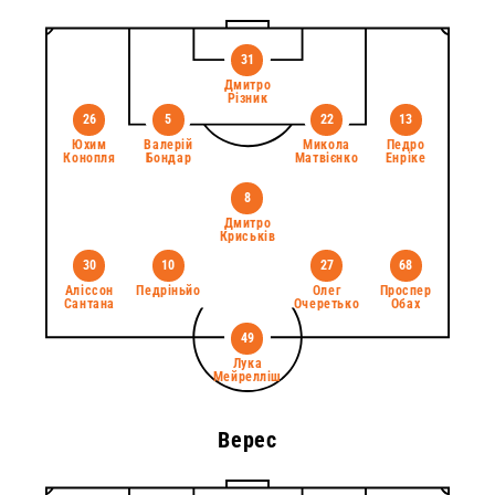
31
Дмитро
Різник
26
5
22
13
Юхим
Валерій
Микола
Педро
Конопля
Бондар
Матвієнко
Енріке
8
Дмитро
Криськів
30
10
27
68
Аліссон
Педріньйо
Олег
Проспер
Сантана
Очеретько
Обах
49
Лука
Мейрелліш
Верес