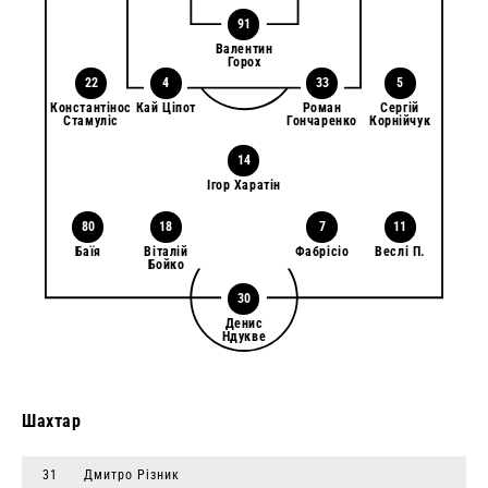
91
Валентин
Горох
22
4
33
5
Константінос
Кай Ціпот
Роман
Сергій
Стамуліс
Гончаренко
Корнійчук
14
Ігор Харатін
80
18
7
11
Баїя
Віталій
Фабрісіо
Веслі П.
Бойко
30
Денис
Ндукве
Шахтар
31
Дмитро Різник