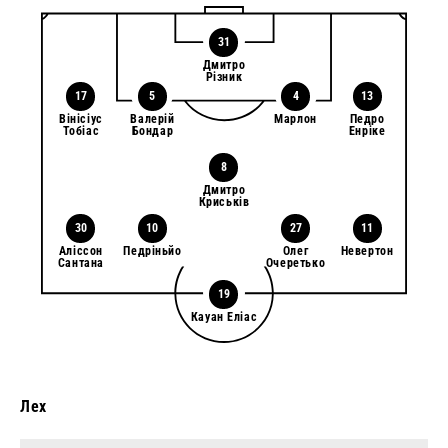
31
Дмитро
Різник
17
5
4
13
Вінісіус
Валерій
Марлон
Педро
Тобіас
Бондар
Енріке
8
Дмитро
Криськів
30
10
27
11
Аліссон
Педріньйо
Олег
Невертон
Сантана
Очеретько
19
Кауан Еліас
Лех