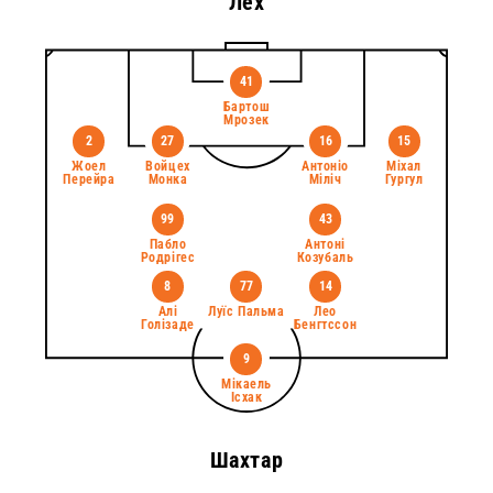
Лех
41
Бартош
Мрозек
2
27
16
15
Жоел
Войцех
Антоніо
Міхал
Перейра
Монка
Міліч
Гургул
99
43
Пабло
Антоні
Родрігес
Козубаль
8
77
14
Алі
Луїс Пальма
Лео
Голізаде
Бенгтссон
9
Мікаель
Ісхак
Шахтар