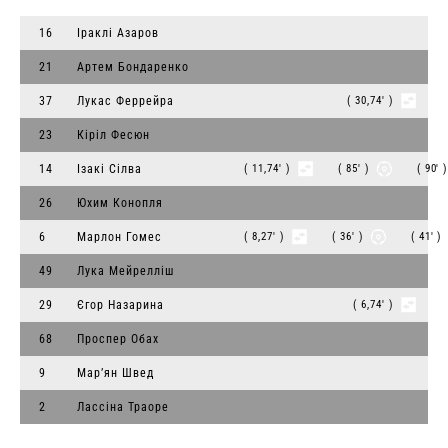
16
Іраклі Азаров
21
Артем Бондаренко
37
Лукас Феррейра
( 30,74' )
23
Кіріл Фесюн
14
Ізакі Сілва
( 11,74' )
( 85' )
( 90' 
26
Юхим Конопля
6
Марлон Гомес
( 8,27' )
( 36' )
( 41' )
49
Лука Мейрелліш
29
Єгор Назарина
( 6,74' )
68
Проспер Обах
9
Мар’ян Швед
2
Лассіна Траоре