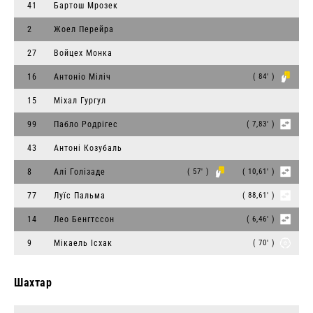
41
Бартош Мрозек
2
Жоел Перейра
27
Войцех Монка
16
Антоніо Міліч
( 84' )
15
Міхал Гургул
99
Пабло Родрігес
( 7,83' )
43
Антоні Козубаль
8
Алі Голізаде
( 57' )
( 10,61' )
77
Луїс Пальма
( 88,61' )
14
Лео Бенгтссон
( 6,46' )
9
Мікаель Ісхак
( 70' )
Шахтар