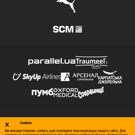
×
© Футбольний клуб «Шахтар» (Донецьк), 1998–2026. Усі
Cookies
права захищено.
Ми використовуємо cookies, щоб поліпшити персоналізацію нашого сайту. Для