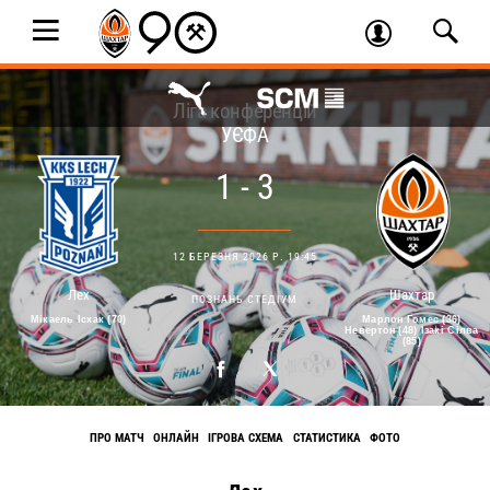
Ліга конференцій
УЄФА
1 - 3
12 БЕРЕЗНЯ 2026 Р. 19:45
Лех
Шахтар
ПОЗНАНЬ СТЕДІУМ
Мікаель Ісхак (70)
Марлон Гомес (36)
Невертон (48) Ізакі Сілва
(85)
ПРО МАТЧ
ОНЛАЙН
ІГРОВА СХЕМА
СТАТИСТИКА
ФОТО