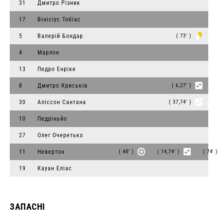
31
Дмитро Різник
17
Вінісіус Тобіас
5
Валерій Бондар
( 73' )
4
Марлон
13
Педро Енріке
8
Дмитро Криськів
( 6,27' )
30
Аліссон Сантана
( 37,74' )
10
Педріньйо
27
Олег Очеретько
11
Невертон
( 48' )
( 14,74' )
( 74' 
19
Кауан Еліас
ЗАПАСНІ