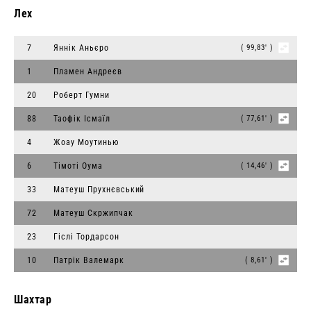
Лех
7
Яннік Аньєро
( 99,83' )
1
Пламен Андреєв
20
Роберт Гумни
88
Таофік Ісмаїл
( 77,61' )
4
Жоау Моутинью
6
Тімоті Оума
( 14,46' )
33
Матеуш Прухнєвський
72
Матеуш Скржипчак
23
Гіслі Тордарсон
10
Патрік Валемарк
( 8,61' )
Шахтар