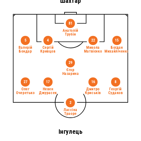
Шахтар
81
Анатолій
Трубін
5
4
22
15
Валерій
Сергій
Микола
Богдан
Бондар
Кривцов
Матвієнко
Михайліченко
29
Єгор
Назарина
27
17
16
8
Олег
Невен
Дмитро
Георгій
Очеретько
Джурасек
Криськів
Судаков
2
Лассіна
Траоре
Інгулець