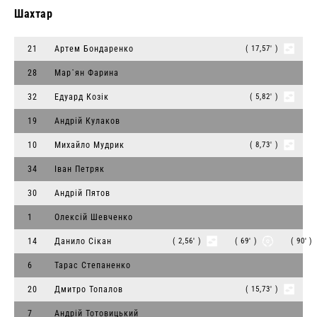
Шахтар
21
Артем Бондаренко
( 17,57' )
28
Мар᾽ян Фарина
32
Едуард Козік
( 5,82' )
19
Андрій Кулаков
10
Михайло Мудрик
( 8,73' )
34
Іван Петряк
30
Андрій Пятов
1
Олексiй Шевченко
14
Данило Сiкан
( 2,56' )
( 69' )
( 90' )
6
Тарас Степаненко
20
Дмитро Топалов
( 15,73' )
7
Андрій Тотовицький