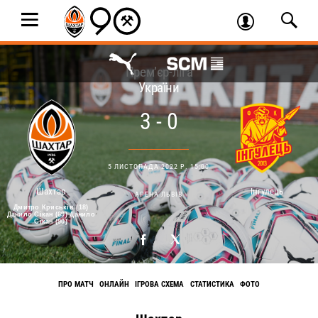
Прем’єр-ліга
України
3 - 0
5 ЛИСТОПАДА 2022 Р. 15:00
Шахтар
Інгулець
АРЕНА ЛЬВІВ
Дмитро Криськів (18)
Данило Сiкан (69) Данило
Сiкан (90)
ПРО МАТЧ
ОНЛАЙН
ІГРОВА СХЕМА
СТАТИСТИКА
ФОТО