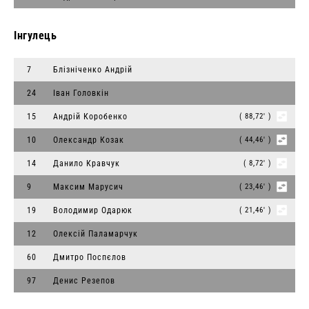
Інгулець
7
Блізніченко Андрій
24
Iван Головкiн
15
Андрій Коробенко
( 88,72' )
10
Олександр Козак
( 44,46' )
14
Данило Кравчук
( 8,72' )
9
Максим Марусич
( 23,46' )
19
Володимир Одарюк
( 21,46' )
12
Олексій Паламарчук
60
Дмитро Поспєлов
97
Денис Резепов