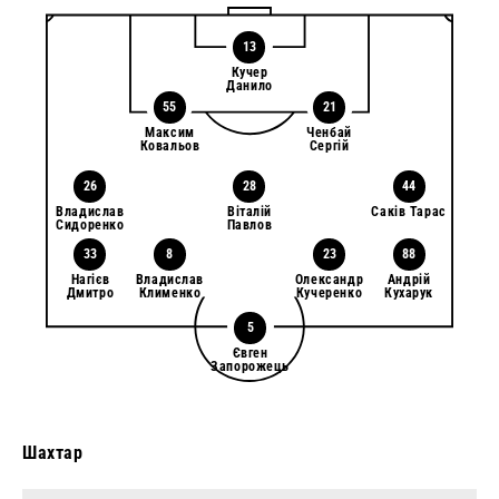
13
Кучер
Данило
55
21
Максим
Ченбай
Ковальов
Сергій
26
28
44
Владислав
Віталій
Саків Тарас
Сидоренко
Павлов
33
8
23
88
Нагієв
Владислав
Олександр
Андрій
Дмитро
Клименко
Кучеренко
Кухарук
5
Євген
Запорожець
Шахтар