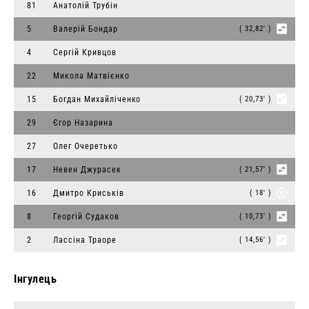
81
Анатолій Трубін
5
Валерій Бондар
( 32,82' )
4
Сергій Кривцов
22
Микола Матвієнко
15
Богдан Михайліченко
( 20,73' )
29
Єгор Назарина
27
Олег Очеретько
17
Невен Джурасек
( 21,57' )
16
Дмитро Криськів
( 18' )
8
Георгій Судаков
( 10,73' )
2
Лассіна Траоре
( 14,56' )
Інгулець