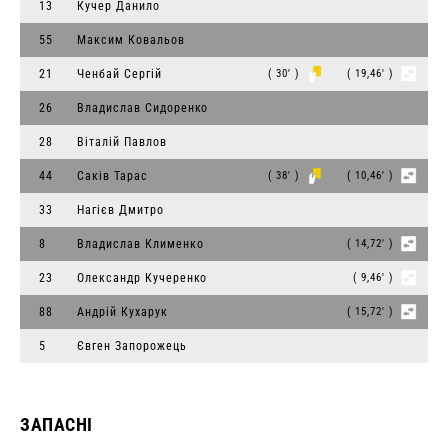
13
Кучер Данило
55
Максим Ковальов
21
Ченбай Сергій
( 30' )
( 19,46' )
26
Владислав Сидоренко
28
Віталій Павлов
44
Саків Тарас
( 38' )
( 10,46' )
33
Нагієв Дмитро
8
Владислав Клименко
( 14,72' )
23
Олександр Кучеренко
( 9,46' )
88
Андрій Кухарук
( 15,72' )
5
Євген Запорожець
ЗАПАСНІ