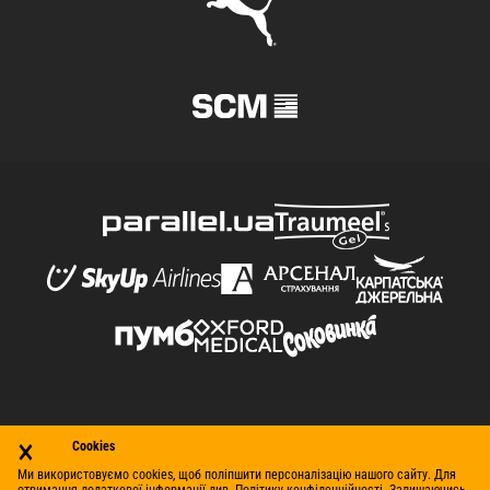
×
© Футбольний клуб «Шахтар» (Донецьк), 1998–2026. Усі
Cookies
права захищено.
Ми використовуємо cookies, щоб поліпшити персоналізацію нашого сайту. Для